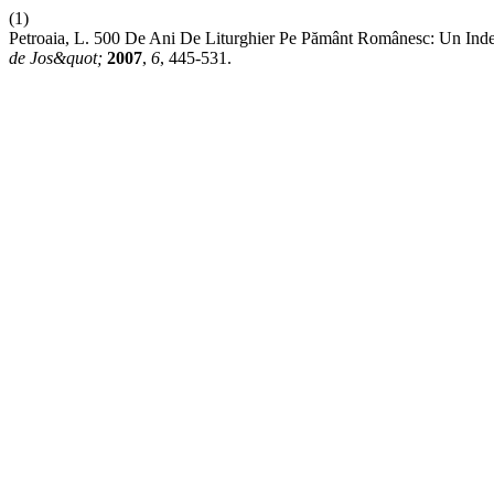
(1)
Petroaia, L. 500 De Ani De Liturghier Pe Pământ Românesc: Un Index
de Jos&quot;
2007
,
6
, 445-531.