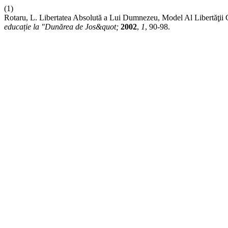
(1)
Rotaru, L. Libertatea Absolută a Lui Dumnezeu, Model Al Libertăţii C
educație la "Dunărea de Jos&quot;
2002
,
1
, 90-98.