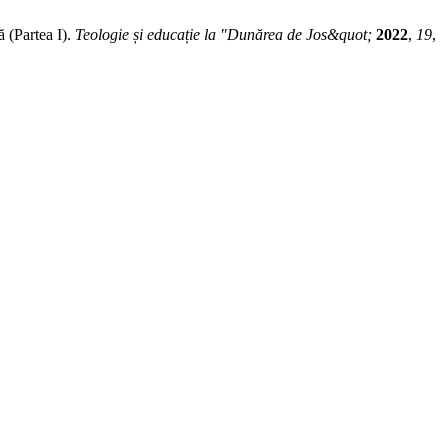
 (Partea I).
Teologie și educație la "Dunărea de Jos&quot;
2022
,
19
,