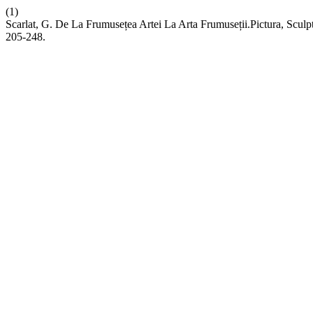
(1)
Scarlat, G. De La Frumusețea Artei La Arta Frumuseții.Pictura, Sculpt
205-248.