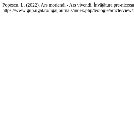
Popescu, L. (2022). Ars moriendi - Ars vivendi. Învăţătura pre-niceeană
https://www.gup.ugal.ro/ugaljournals/index.php/teologie/article/view