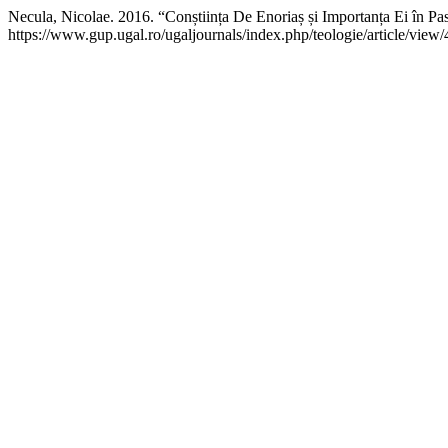
Necula, Nicolae. 2016. “Conștiința De Enoriaș și Importanța Ei în Pas
https://www.gup.ugal.ro/ugaljournals/index.php/teologie/article/view