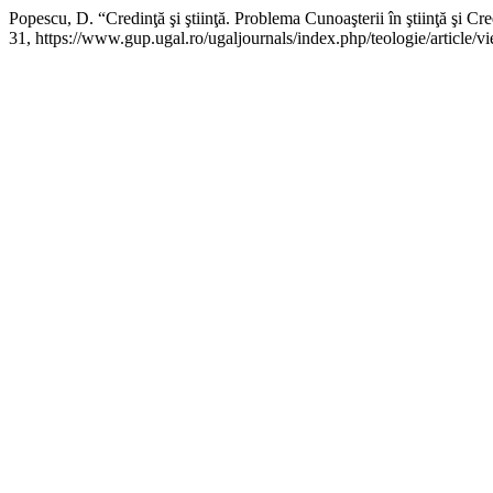
Popescu, D. “Credinţă şi ştiinţă. Problema Cunoaşterii în ştiinţă şi Cr
31, https://www.gup.ugal.ro/ugaljournals/index.php/teologie/article/v