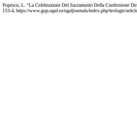
Popescu, L. “La Celebrazione Del Sacramento Della Confessione Dei
153-4, https://www.gup.ugal.ro/ugaljournals/index.php/teologie/artic