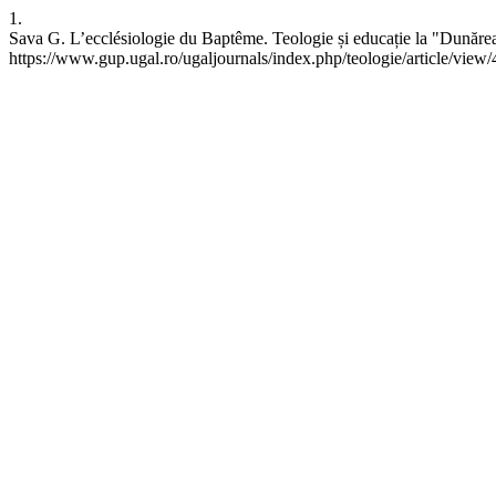
1.
Sava G. L’ecclésiologie du Baptême. Teologie și educație la "Dunărea
https://www.gup.ugal.ro/ugaljournals/index.php/teologie/article/view