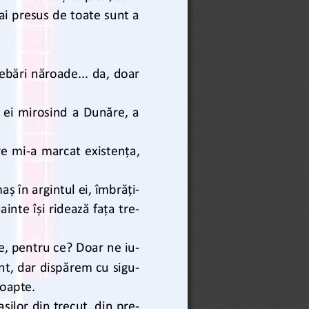
 mai presus de toate sunt a 
ebări năroade... da, doar 
 ei mirosind a Dunăre, a 
re mi
-
a marcat existența, 
aș în argintul ei, îmbrăți-
ainte își ridează fața tre-
e, pentru ce? Doar ne iu-
ant, dar dispărem cu sigu-
noapte.
șilor din trecut, din pre-