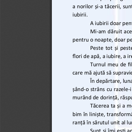
a norilor și
-
a tăcerii, sun
iubirii. 
A iubirii doar pen
Mi
-
am dăruit ace
pentru o noapte, doar pe
Peste tot și pes
flori de apă, a iubire, a ir
Turnul meu de fil
care mă ajută să supravi
În depărtare, lun
șând
-
o strâns cu razele
-
murând de dorință, răspu
Tăcerea ta și a m
bim în liniște, transform
ranță în sărutul unit al l
Sunt și îmi ești 