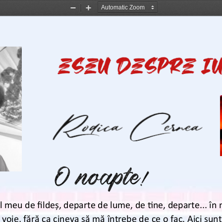
Zoom
Zoom
Out
In
l meu de fildeș, departe de lume, de tine, departe... în
 voie, fără ca cineva să mă întrebe de ce o fac. Aici sunt