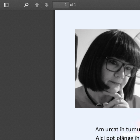
of 1
Toggle
Find
Previous
Next
Sidebar
Am urcat în turnu
Aici pot plânge în