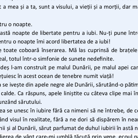
t a mea și a ta, sunt a visului, a vieții și a morții, dar
tru o noapte. 
astă noapte de libertate pentru a iubi. Nu
-
ți pune într
ntru o noapte îmi acord libertatea de a iubi!
te toate coboară înserarea. Mă las cuprinsă de brațele
eal, totul într
-
o simfonie de sunete nedefinite. 
deș l
-
am construit pe malul Dunării, pe malul apei ca
ețuiesc în acest ocean de tenebre numit viață!
a se ivește din apele negre ale Dunării, sărutând
-
o pătim
i calde. Ca răspuns, apele liniștite cu câteva clipe mai în
nzând sărutului. 
ea se unesc în iubire fără ca nimeni să ne întrebe, de c
ând visul în realitate, fără a ne dori să dispărem în ne
unii și al Dunării, sărut parfumat de duhul iubirii în astă 
adierea de vânt care
-
mi umblă tăcută prin vene, ecoul pa