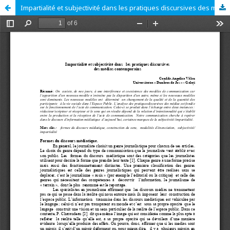
Impartialité et subjectivité dans les pratiques discursives des médias contemporains