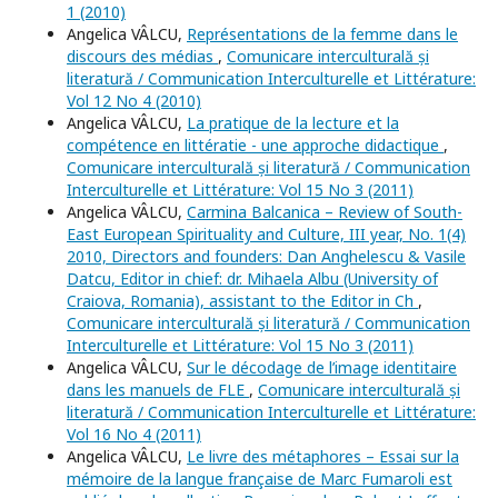
1 (2010)
Angelica VÂLCU,
Représentations de la femme dans le
discours des médias
,
Comunicare interculturală și
literatură / Communication Interculturelle et Littérature:
Vol 12 No 4 (2010)
Angelica VÂLCU,
La pratique de la lecture et la
compétence en littératie - une approche didactique
,
Comunicare interculturală și literatură / Communication
Interculturelle et Littérature: Vol 15 No 3 (2011)
Angelica VÂLCU,
Carmina Balcanica – Review of South-
East European Spirituality and Culture, III year, No. 1(4)
2010, Directors and founders: Dan Anghelescu & Vasile
Datcu, Editor in chief: dr. Mihaela Albu (University of
Craiova, Romania), assistant to the Editor in Ch
,
Comunicare interculturală și literatură / Communication
Interculturelle et Littérature: Vol 15 No 3 (2011)
Angelica VÂLCU,
Sur le décodage de l’image identitaire
dans les manuels de FLE
,
Comunicare interculturală și
literatură / Communication Interculturelle et Littérature:
Vol 16 No 4 (2011)
Angelica VÂLCU,
Le livre des métaphores – Essai sur la
mémoire de la langue française de Marc Fumaroli est