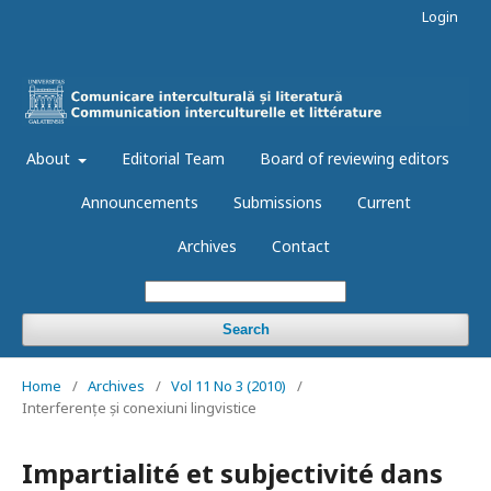
Login
About
Editorial Team
Board of reviewing editors
Announcements
Submissions
Current
Archives
Contact
Search
Home
/
Archives
/
Vol 11 No 3 (2010)
/
Interferențe și conexiuni lingvistice
Impartialité et subjectivité dans