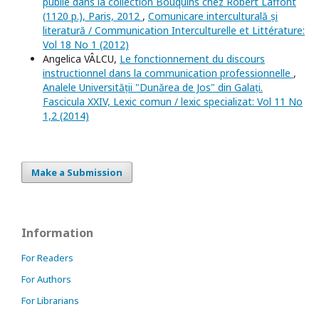
publié dans la collection Bouquins chez Robert Laffont
(1120 p.), Paris, 2012
,
Comunicare interculturală și
literatură / Communication Interculturelle et Littérature:
Vol 18 No 1 (2012)
Angelica VÂLCU,
Le fonctionnement du discours
instructionnel dans la communication professionnelle
,
Analele Universității "Dunărea de Jos" din Galați.
Fascicula XXIV, Lexic comun / lexic specializat: Vol 11 No
1,2 (2014)
Make a Submission
Information
For Readers
For Authors
For Librarians