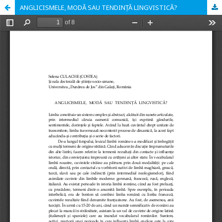
ANGLICISMELE, MODĂ SAU TENDINȚĂ LINGVISTICĂ?