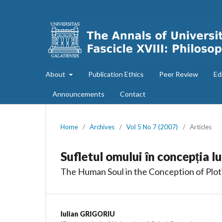
About
Publication Ethics
Peer Review
Ed
Announcements
Contact
Home
/
Archives
/
Vol 5 No 7 (2007)
/
Articles
Sufletul omului în concepția lu
The Human Soul in the Conception of Plo
Iulian GRIGORIU