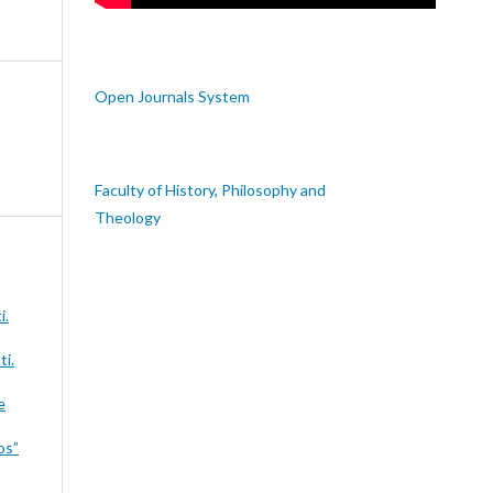
Open Journals System
Faculty of History, Philosophy and
Theology
i.
ti.
e
os”