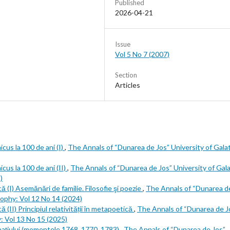
Published
2026-04-21
Issue
Vol 5 No 7 (2007)
Section
Articles
cus la 100 de ani (I)
,
The Annals of “Dunarea de Jos” University of Galat
cus la 100 de ani (II)
,
The Annals of “Dunarea de Jos” University of Gala
)
că (I) Asemănări de familie. Filosofie şi poezie
,
The Annals of “Dunarea d
osophy: Vol 12 No 14 (2024)
ă (II) Principiul relativității în metapoetică
,
The Annals of “Dunarea de J
y: Vol 13 No 15 (2025)
spațiului (momentele 1768, 1770, 1783)
,
The Annals of “Dunarea de Jos”