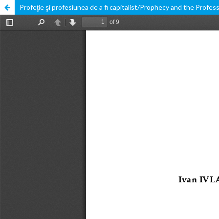
Profeţie şi profesiunea de a fi capitalist/Prophecy and the Profess