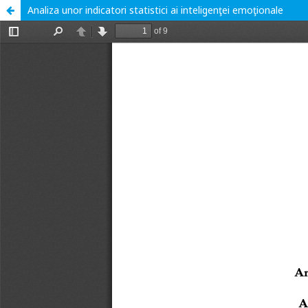
Analiza unor indicatori statistici ai inteligenţei emoţionale