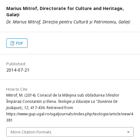
Marius Mitrof,
Directorate for Culture and Heritage,
Galați
Dr. Marius Mitrof, Direcția pentru Cultură și Patrimoniu, Galați
PDF
Published
2014-07-21
How to Cite
Mitrof, M. (2014). Conacul de la Mânjina sub oblăduirea Sfinților
Împărați Constantin și Elena.
Teologie și Educație La "Dunărea De
Jos&quot;
,
12
, 417-436. Retrieved from
https://www.gup.ugal.ro/ugaljournals/index.php/teologie/article/view/4
381
More Citation Formats