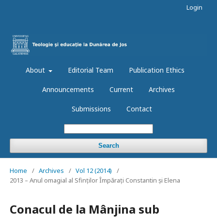
Login
About
Editorial Team
Publication Ethics
Announcements
Current
Archives
Submissions
Contact
Search
Home
/
Archives
/
Vol 12 (2014)
/
2013 – Anul omagial al Sfinților Împărați Constantin și Elena
Conacul de la Mânjina sub