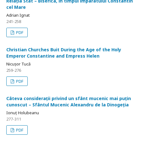
Relația Stat – Biserica, în timpul împaratului Constantin
cel Mare
Adrian Ignat
241-258
PDF
Christian Churches Buit During the Age of the Holy
Emperor Constantine and Empress Helen
Nicușor Tucă
259-276
PDF
Câteva considerații privind un sfânt mucenic mai puțin
cunoscut – Sfântul Mucenic Alexandru de la Dinogeția
Ionuț Holubeanu
277-311
PDF