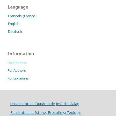
Language
Français (France)
English
Deutsch
Information
For Readers
For Authors
For Librarians
Universitatea "Dunărea de Jos" din Galați
Facultatea de Istorie, Filosofie și Teologie