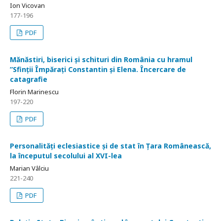
Ion Vicovan
177-196
PDF
Mănăstiri, biserici și schituri din România cu hramul
”Sfinții Împărați Constantin și Elena. Încercare de
catagrafie
Florin Marinescu
197-220
PDF
Personalități eclesiastice și de stat în Țara Românească,
la începutul secolului al XVI-lea
Marian Vâlciu
221-240
PDF