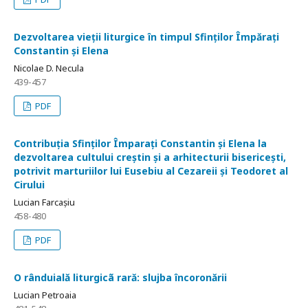
Dezvoltarea vieții liturgice în timpul Sfinților Împărați
Constantin și Elena
Nicolae D. Necula
439-457
PDF
Contribuția Sfinților Împarați Constantin și Elena la
dezvoltarea cultului creștin și a arhitecturii bisericești,
potrivit marturiilor lui Eusebiu al Cezareii și Teodoret al
Cirului
Lucian Farcașiu
458-480
PDF
O rânduială liturgicã rară: slujba încoronării
Lucian Petroaia