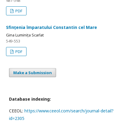
481-548
PDF
Sfințenia împaratului Constantin cel Mare
Gina Luminița Scarlat
549-553
PDF
Make a Submission
Database indexing:
CEEOL:
https://www.ceeol.com/search/journal-detail?
id=2305