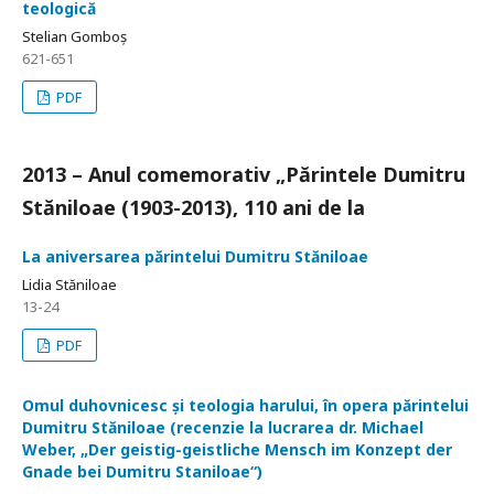
teologică
Stelian Gomboș
621-651
PDF
2013 – Anul comemorativ „Părintele Dumitru
Stăniloae (1903-2013), 110 ani de la
La aniversarea părintelui Dumitru Stăniloae
Lidia Stăniloae
13-24
PDF
Omul duhovnicesc și teologia harului, în opera părintelui
Dumitru Stăniloae (recenzie la lucrarea dr. Michael
Weber, „Der geistig-geistliche Mensch im Konzept der
Gnade bei Dumitru Staniloae“)