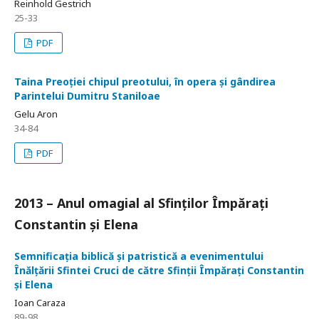
Reinhold Gestrich
25-33
PDF
Taina Preoției chipul preotului, în opera și gândirea
Parintelui Dumitru Staniloae
Gelu Aron
34-84
PDF
2013 – Anul omagial al Sfinților Împărați
Constantin și Elena
Semnificația biblică și patristică a evenimentului
Înălțării Sfintei Cruci de către Sfinții Împărați Constantin
și Elena
Ioan Caraza
89-98