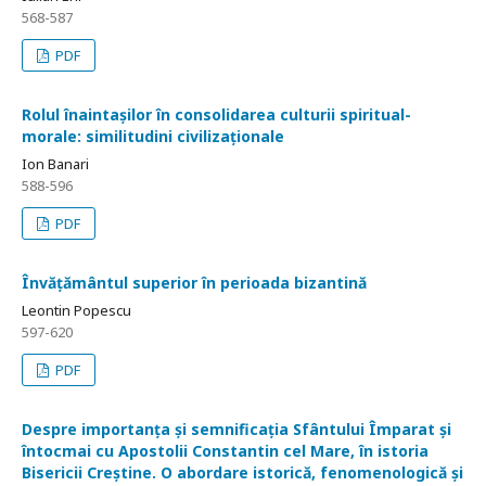
568-587
PDF
Rolul înaintașilor în consolidarea culturii spiritual-
morale: similitudini civilizaționale
Ion Banari
588-596
PDF
Învățământul superior în perioada bizantină
Leontin Popescu
597-620
PDF
Despre importanța și semnificația Sfântului Împarat și
întocmai cu Apostolii Constantin cel Mare, în istoria
Bisericii Creștine. O abordare istorică, fenomenologică și