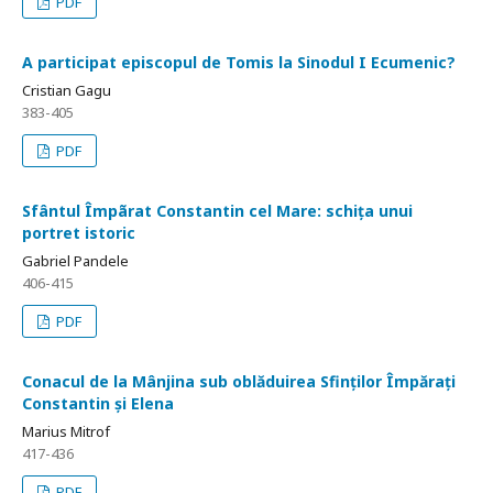
PDF
A participat episcopul de Tomis la Sinodul I Ecumenic?
Cristian Gagu
383-405
PDF
Sfântul Împãrat Constantin cel Mare: schița unui
portret istoric
Gabriel Pandele
406-415
PDF
Conacul de la Mânjina sub oblăduirea Sfinților Împărați
Constantin și Elena
Marius Mitrof
417-436
PDF