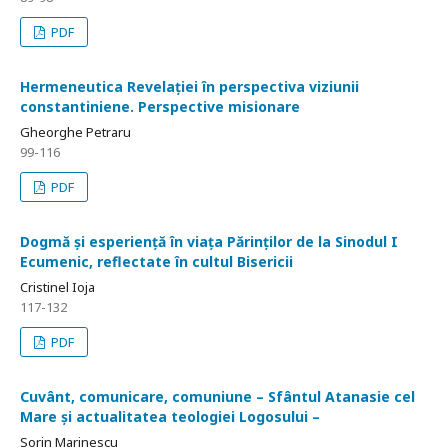
PDF
Hermeneutica Revelației în perspectiva viziunii
constantiniene. Perspective misionare
Gheorghe Petraru
99-116
PDF
Dogmă și esperiență în viața Părinților de la Sinodul I
Ecumenic, reflectate în cultul Bisericii
Cristinel Ioja
117-132
PDF
Cuvânt, comunicare, comuniune – Sfântul Atanasie cel
Mare și actualitatea teologiei Logosului –
Sorin Marinescu