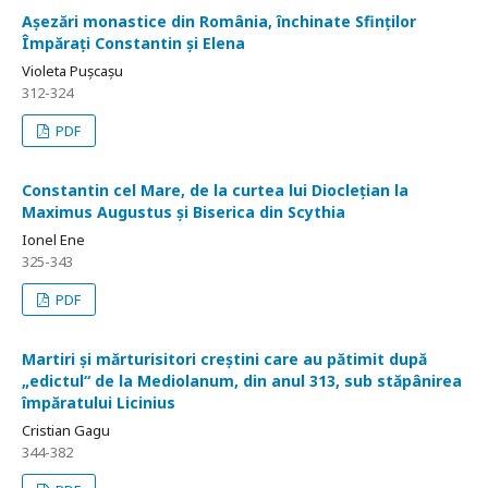
Așezări monastice din România, închinate Sfinților
Împărați Constantin și Elena
Violeta Pușcașu
312-324
PDF
Constantin cel Mare, de la curtea lui Dioclețian la
Maximus Augustus și Biserica din Scythia
Ionel Ene
325-343
PDF
Martiri și mărturisitori creștini care au pătimit după
„edictul“ de la Mediolanum, din anul 313, sub stăpânirea
împăratului Licinius
Cristian Gagu
344-382