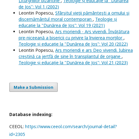
Liturghiilor bizantine
,
Teologie și educație la "Dunărea
de Jos": Vol 1 (2002)
Leontin Popescu,
Sfârşitul vieţii pământeşti a omului şi
discernământul moral contemporan
,
Teologie și
educație la "Dunărea de Jos": Vol 19 (2021)
Leontin Popescu,
Ars moriendi - Ars vivendi. Învăţătura
pre-niceeană a bisericii cu privire la învierea morţilor
,
Teologie și educație la "Dunărea de Jos": Vol 20 (2022)
Leontin Popescu,
Ars moriendi e ars Deo vivendi. Iubirea
creştină ca jertfă de sine în transplantul de organe
,
Teologie și educație la "Dunărea de Jos": Vol 21 (2023)
Make a Submission
Database indexing:
CEEOL:
https://www.ceeol.com/search/journal-detail?
id=2305