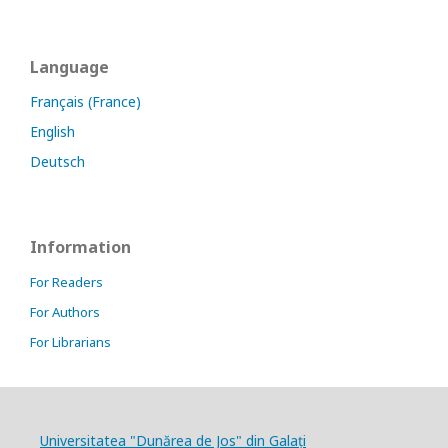
Language
Français (France)
English
Deutsch
Information
For Readers
For Authors
For Librarians
Universitatea "Dunărea de Jos" din Galați