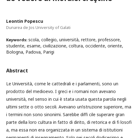
Leontin Popescu
Dunarea de Jos University of Galati
scola, collegio, università, rettore, professore,
Keywords:
studente, esame, civilizazione, coltura, occidente, oriente,
Bologna, Padova, Parigi
Abstract
Le Università, come le cattedrali e i parlamenti, sono un
prodotto del medioevo. I greci e i romani non avevano
università, nel senso in cui è stata usata questa parola negli
ultimi sette o otto secoli. Avevano un’istruzione superiore, ma
i termini non sono sinonimi. Sarebbe diffi cile superare gran
parte della loro cultura in fatto di dirito, di retorica e di fi losofi
a, ma essa non era organizzata in un sistema di istitutioni
permanenti di insegnamento. Solo nei secoli dodicesimo e