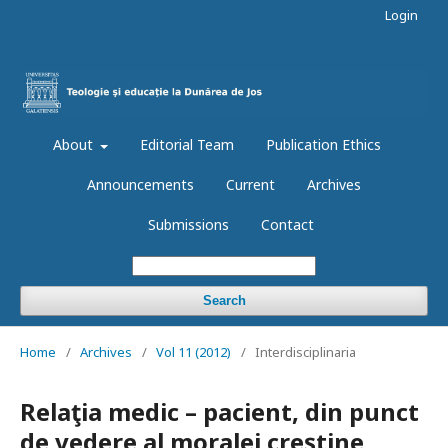
Login
About
Editorial Team
Publication Ethics
Announcements
Current
Archives
Submissions
Contact
Search
Home
/
Archives
/
Vol 11 (2012)
/
Interdisciplinaria
Relaţia medic – pacient, din punct
de vedere al moralei creştine