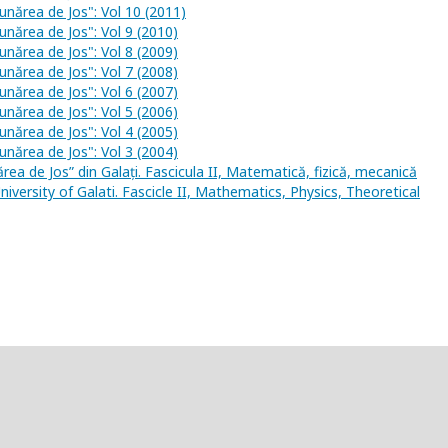
Dunărea de Jos": Vol 10 (2011)
unărea de Jos": Vol 9 (2010)
unărea de Jos": Vol 8 (2009)
unărea de Jos": Vol 7 (2008)
unărea de Jos": Vol 6 (2007)
unărea de Jos": Vol 5 (2006)
unărea de Jos": Vol 4 (2005)
unărea de Jos": Vol 3 (2004)
ărea de Jos” din Galați. Fascicula II, Matematică, fizică, mecanică
niversity of Galati. Fascicle II, Mathematics, Physics, Theoretical