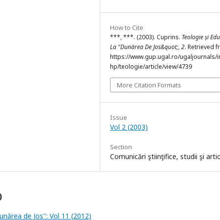
How to Cite
***, ***. (2003). Cuprins.
Teologie și Edu
La "Dunărea De Jos&quot;
,
2
. Retrieved 
https://www.gup.ugal.ro/ugaljournals/
hp/teologie/article/view/4739
More Citation Formats
Issue
Vol 2 (2003)
Section
Comunicări ştiinţifice, studii şi arti
)
Dunărea de Jos": Vol 11 (2012)