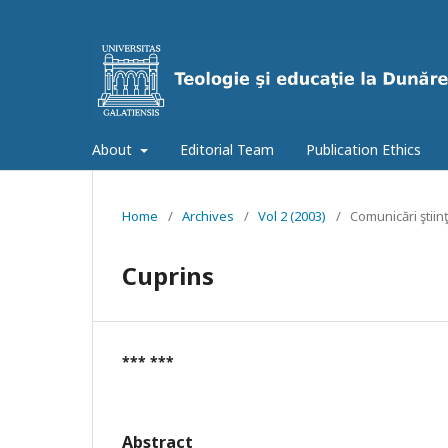
About
Editorial Team
Publication Ethics
Home
/
Archives
/
Vol 2 (2003)
/
Comunicări ştiinţi
Cuprins
*** ***
Abstract