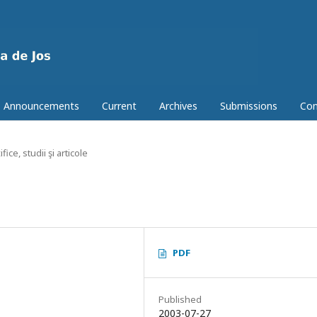
Announcements
Current
Archives
Submissions
Con
fice, studii şi articole
PDF
Published
2003-07-27