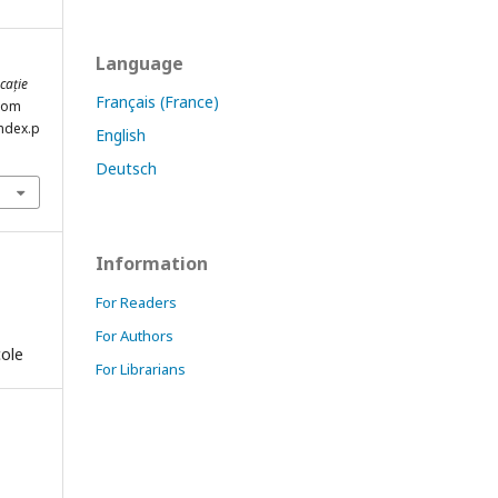
Language
cație
Français (France)
from
index.p
English
Deutsch
Information
For Readers
For Authors
cole
For Librarians