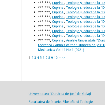
*** ***,
Cuprins
,
Teologie și educație la "
*** ***,
Cuprins
,
Teologie și educație la "D
*** ***,
Cuprins
,
Teologie și educație la "D
*** ***,
Cuprins
,
Teologie și educație la "D
*** ***,
Cuprins
,
Teologie și educație la "D
*** ***,
Cuprins
,
Teologie și educație la "D
*** ***,
Cuprins
,
Teologie și educație la "D
*** ***,
Cuprins
,
Teologie și educație la "D
*** ***,
Cuprins
,
Analele Universității ”Dun
teoretică / Annals of the ”Dunarea de Jos” U
Mechanics: Vol 44 No 1 (2021)
1
2
3
4
5
6
7
8
9
10
>
>>
Universitatea "Dunărea de Jos" din Galați
Facultatea de Istorie, Filosofie și Teologie