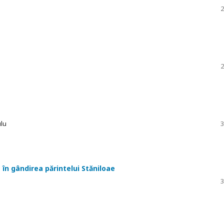
2
2
ulu
3
 - în gândirea părintelui Stăniloae
3