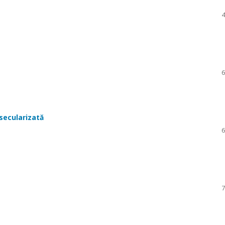
4
6
 secularizată
6
7