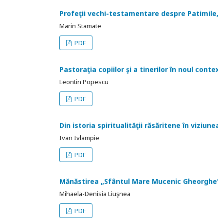
Profeţii vechi-testamentare despre Patimile,
Marin Stamate
PDF
Pastoraţia copiilor şi a tinerilor în noul conte
Leontin Popescu
PDF
Din istoria spiritualităţii răsăritene în viziun
Ivan Ivlampie
PDF
Mănăstirea „Sfântul Mare Mucenic Gheorghe“
Mihaela-Denisia Liuşnea
PDF