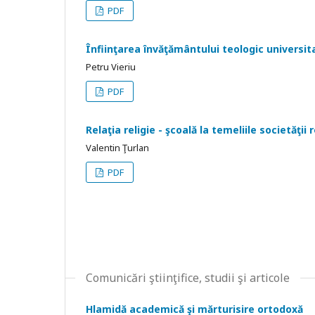
PDF
Înfiinţarea învăţământului teologic universita
Petru Vieriu
PDF
Relaţia religie - şcoală la temeliile societăţii
Valentin Ţurlan
PDF
Comunicări ştiinţifice, studii şi articole
Hlamidă academică şi mărturisire ortodoxă