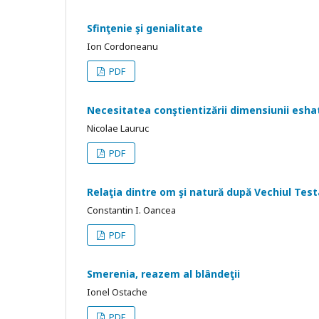
Sfinţenie şi genialitate
Ion Cordoneanu
PDF
Necesitatea conştientizării dimensiunii esha
Nicolae Lauruc
PDF
Relaţia dintre om şi natură după Vechiul Te
Constantin I. Oancea
PDF
Smerenia, reazem al blândeţii
Ionel Ostache
PDF