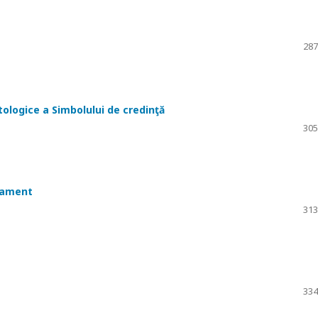
287
tologice a Simbolului de credinţă
305
stament
313
334