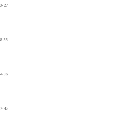
3-27
8-33
4-36
7-45