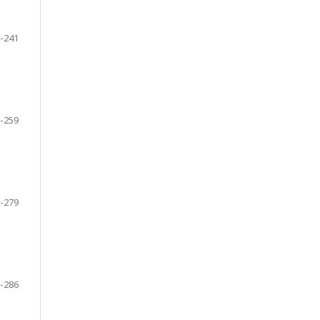
-241
-259
-279
-286