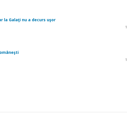
r la Galaţi nu a decurs uşor
1
 româneşti
1