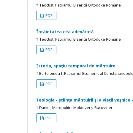
† Teoctist, Patriarhul Bisericii Ortodoxe Române
PDF
Întâietatea cea adevărată
† Teoctist, Patriarhul Bisericii Ortodoxe Române
PDF
Istoria, spaţiu temporal de mântuire
† Bartolomeu I, Patriarhul Ecumenic al Constantinopol
PDF
Teologia - ştiinţa mântuirii şi a vieţii veşnice
† Daniel, Mitropolitul Moldovei şi Bucovinei
PDF