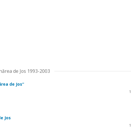
unărea de Jos 1993-2003
ărea de Jos“
1
e Jos
1