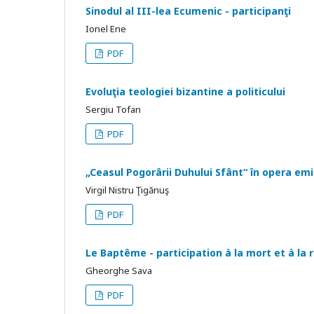
Sinodul al III-lea Ecumenic - participanţi
Ionel Ene
PDF
Evoluţia teologiei bizantine a politicului
Sergiu Tofan
PDF
„Ceasul Pogorârii Duhului Sfânt“ în opera em
Virgil Nistru Ţigănuş
PDF
Le Baptême - participation à la mort et à la 
Gheorghe Sava
PDF