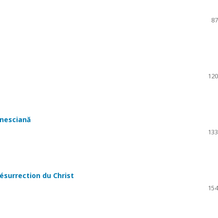
87
120
inesciană
133
résurrection du Christ
154