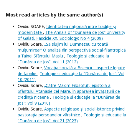
Most read articles by the same author(s)
Ovidiu SOARE,
Identitatea naţională între tradiţie şi
modernitate
,
The Annals of ”Dunarea de Jos” University
of Galati. Fascicle XX, Sociology: No 4 (2009)
Ovidiu Soare,
„Să slujim lui Dumnezeu cu toată
mulţumirea!“ O analiză din perspectivă social-filantropică
a Tainei Sfântului Maslu
,
Teologie și educație la
"Dunărea de Jos": Vol 11 (2012)
Ovidiu Soare,
Vocaţia socială a Bisericii – aspecte legate
de familie
,
Teologie și educație la "Dunărea de Jos": Vol
10 (2011)
Ovidiu Soare,
„Către Maxim Filosoful“, epistolă a
Sfântului Atanasie cel Mare, în apărarea învăţăturii de
credinţă niceene
,
Teologie și educație la "Dunărea de
Jos": Vol 9 (2010)
Ovidiu Soare,
Aspecte religioase şi social-istorice privind
pastoraţia persoanelor vârstnice
,
Teologie și educație la
"Dunărea de Jos": Vol 21 (2023)