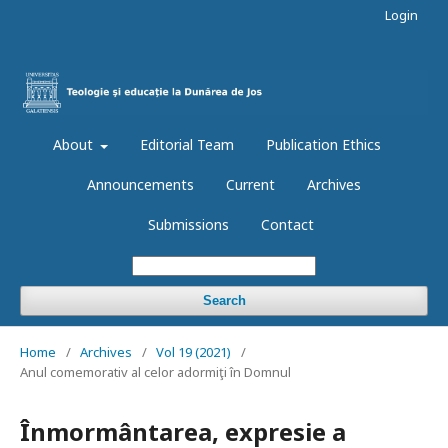
Login
About
Editorial Team
Publication Ethics
Announcements
Current
Archives
Submissions
Contact
Search
Home
/
Archives
/
Vol 19 (2021)
/
Anul comemorativ al celor adormiţi în Domnul
Înmormântarea, expresie a