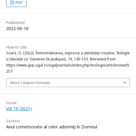
PDF
Published
2022-06-16
How to Cite
Soare, O. (2022). Înmormântarea, expresie a identității creștine.
Teologie
și Educație La "Dunărea De Jos&quot;
,
19
, 145-153. Retrieved from
https://www.gup.ugal.ro/ugaljournals/index.php/teologie/article/view/5
257
More Citation Formats
Issue
Vol 19 (2021)
Section
Anul comemorativ al celor adormiţi în Domnul