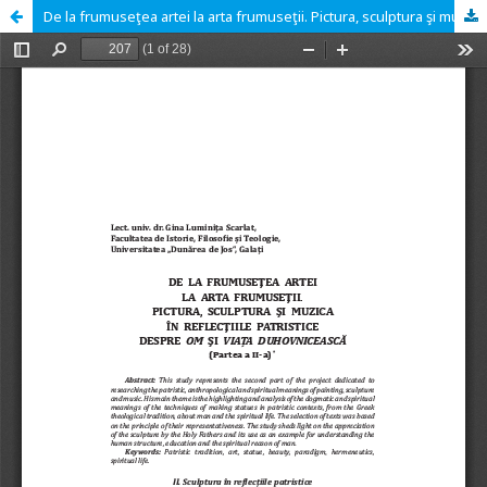
De la frumuseţea artei la arta frumuseţii. Pictura, sculptura şi muzica în reflecţiile patristice despre Om şi Viaţa duhovnicească (Partea a II-a)