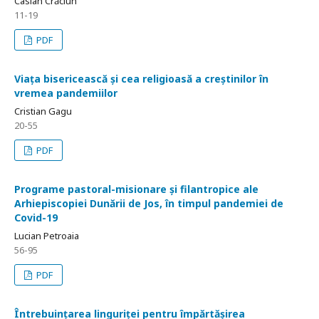
Casian Crăciun
11-19
PDF
Viața bisericească și cea religioasă a creștinilor în
vremea pandemiilor
Cristian Gagu
20-55
PDF
Programe pastoral-misionare și filantropice ale
Arhiepiscopiei Dunării de Jos, în timpul pandemiei de
Covid-19
Lucian Petroaia
56-95
PDF
Întrebuințarea linguriței pentru împărtășirea