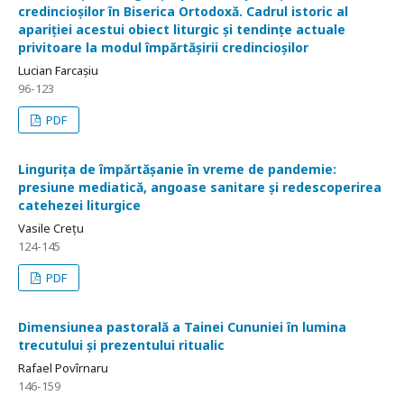
credincioșilor în Biserica Ortodoxă. Cadrul istoric al
apariției acestui obiect liturgic și tendințe actuale
privitoare la modul împărtășirii credincioșilor
Lucian Farcașiu
96-123
PDF
Lingurița de împărtășanie în vreme de pandemie:
presiune mediatică, angoase sanitare și redescoperirea
catehezei liturgice
Vasile Crețu
124-145
PDF
Dimensiunea pastorală a Tainei Cununiei în lumina
trecutului și prezentului ritualic
Rafael Povîrnaru
146-159