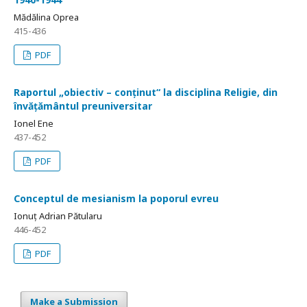
Mădălina Oprea
415-436
PDF
Raportul „obiectiv – conținut“ la disciplina Religie, din
învățământul preuniversitar
Ionel Ene
437-452
PDF
Conceptul de mesianism la poporul evreu
Ionuț Adrian Pătularu
446-452
PDF
Make a Submission