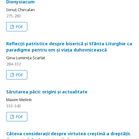
Dionysiacum
Ionuț Chircalan
275-283
PDF
Reflecții patristice despre biserică și Sfânta Liturghie ca
paradigme pentru om și viața duhovnicească
Gina Luminița Scarlat
284-332
PDF
Sărutarea păcii: origini și actualitate
Maxim Melinti
333-343
PDF
Câteva considerații despre virtutea creștină a dreptății.