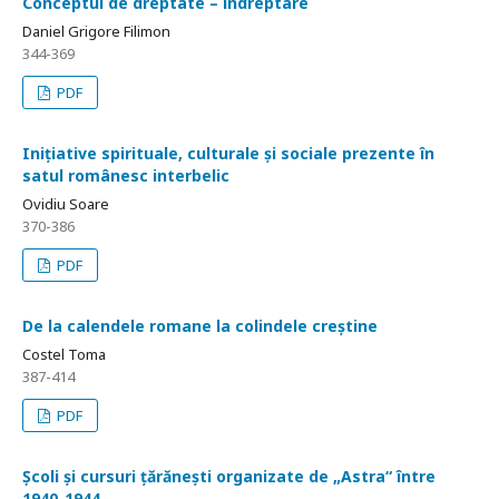
Conceptul de dreptate – îndreptare
Daniel Grigore Filimon
344-369
PDF
Inițiative spirituale, culturale și sociale prezente în
satul românesc interbelic
Ovidiu Soare
370-386
PDF
De la calendele romane la colindele creștine
Costel Toma
387-414
PDF
Școli și cursuri țărănești organizate de „Astra“ între
1940-1944