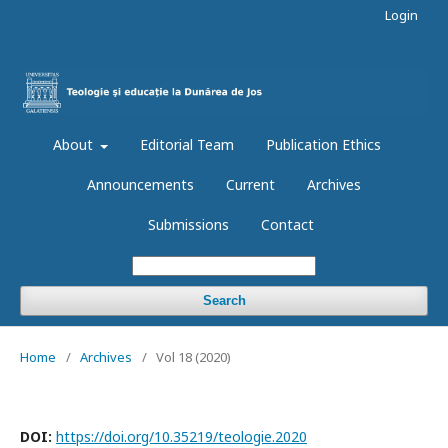
Login
About
Editorial Team
Publication Ethics
Announcements
Current
Archives
Submissions
Contact
Search
Home
/
Archives
/
Vol 18 (2020)
DOI:
https://doi.org/10.35219/teologie.2020