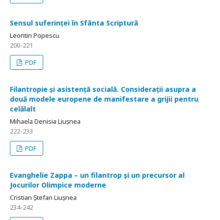
Sensul suferinței în Sfânta Scriptură
Leontin Popescu
200-221
PDF
Filantropie și asistență socială. Considerații asupra a
două modele europene de manifestare a grijii pentru
celălalt
Mihaela Denisia Liușnea
222-233
PDF
Evanghelie Zappa – un filantrop și un precursor al
Jocurilor Olimpice moderne
Cristian Ștefan Liușnea
234-242