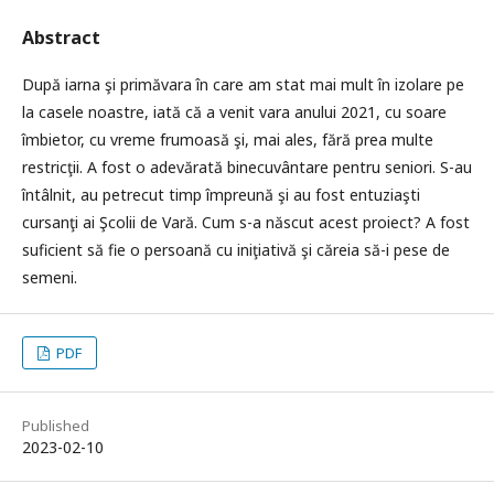
Abstract
După iarna şi primăvara în care am stat mai mult în izolare pe
la casele noastre, iată că a venit vara anului 2021, cu soare
îmbietor, cu vreme frumoasă şi, mai ales, fără prea multe
restricţii. A fost o adevărată binecuvântare pentru seniori. S-au
întâlnit, au petrecut timp împreună şi au fost entuziaşti
cursanţi ai Şcolii de Vară. Cum s-a născut acest proiect? A fost
suficient să fie o persoană cu iniţiativă şi căreia să-i pese de
semeni.
PDF
Published
2023-02-10