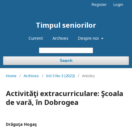
Register
Login
Timpul seniorilor
Current
Archives
Despre noi
Search
Home
/
Archives
/
Vol 3 No 3 (2022)
/
Articles
Activităţi extracurriculare: Şcoala
de vară, în Dobrogea
Drăguţa Hogaş