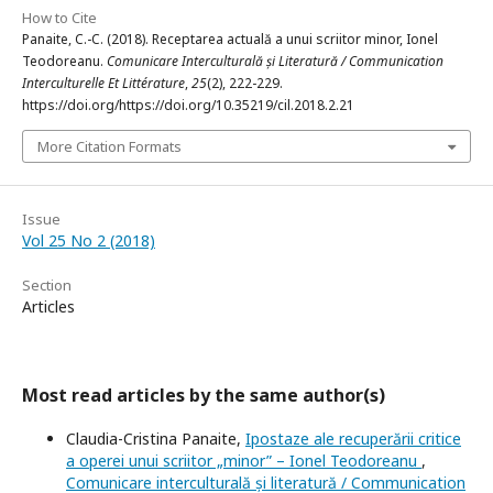
How to Cite
Panaite, C.-C. (2018). Receptarea actuală a unui scriitor minor, Ionel
Teodoreanu.
Comunicare Interculturală și Literatură / Communication
Interculturelle Et Littérature
,
25
(2), 222-229.
https://doi.org/https://doi.org/10.35219/cil.2018.2.21
More Citation Formats
Issue
Vol 25 No 2 (2018)
Section
Articles
Most read articles by the same author(s)
Claudia-Cristina Panaite,
Ipostaze ale recuperării critice
a operei unui scriitor „minor” – Ionel Teodoreanu
,
Comunicare interculturală și literatură / Communication