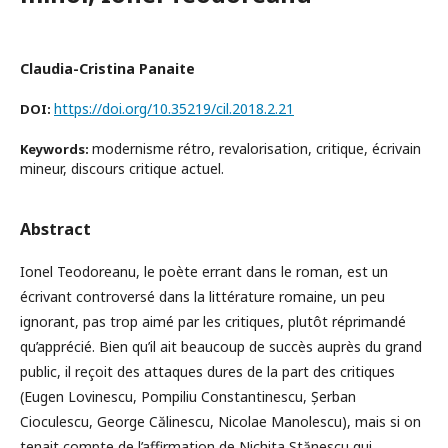
Claudia-Cristina Panaite
https://doi.org/10.35219/cil.2018.2.21
DOI:
modernisme rétro, revalorisation, critique, écrivain
Keywords:
mineur, discours critique actuel.
Abstract
Ionel Teodoreanu, le poète errant dans le roman, est un
écrivant controversé dans la littérature romaine, un peu
ignorant, pas trop aimé par les critiques, plutôt réprimandé
qu’apprécié. Bien qu’il ait beaucoup de succès auprès du grand
public, il reçoit des attaques dures de la part des critiques
(Eugen Lovinescu, Pompiliu Constantinescu, Șerban
Cioculescu, George Călinescu, Nicolae Manolescu), mais si on
tenait compte de l’affirmation de Nichita Stănescu qui