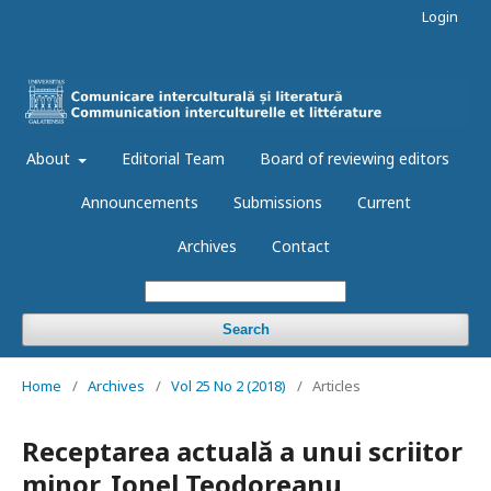
Login
About
Editorial Team
Board of reviewing editors
Announcements
Submissions
Current
Archives
Contact
Search
Home
/
Archives
/
Vol 25 No 2 (2018)
/
Articles
Receptarea actuală a unui scriitor
minor, Ionel Teodoreanu