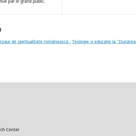
ue par le grand public.
)
tezaur de spiritualitate românească
,
Teologie și educație la "Dunărea
ch Center