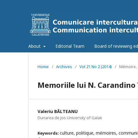
About
Editorial Team
Board of reviewing ed
Home
/
Archives
/
Vol 21 No 2 (2014)
/
Mémoire, i
Memoriile lui N. Carandino î
Valeriu BĂLTEANU
Dunarea de Jos University of Galati
culture, politique, mémoires, communis
Keywords: