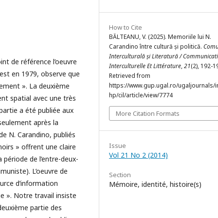
How to Cite
BĂLTEANU, V. (2025). Memoriile lui N.
Carandino între cultură și politică.
Comu
Interculturală și Literatură / Communicat
nt de référence l’oeuvre
Interculturelle Et Littérature
,
21
(2), 192-1
rest en 1979, observe que
Retrieved from
rlement ». La deuxième
https://www.gup.ugal.ro/ugaljournals/
hp/cil/article/view/7774
t spatial avec une très
artie a été publiée aux
More Citation Formats
 seulement après la
de N. Carandino, publiés
Issue
oirs » offrent une claire
Vol 21 No 2 (2014)
 période de l’entre-deux-
muniste). L’oeuvre de
Section
urce d’information
Mémoire, identité, histoire(s)
e ». Notre travail insiste
 deuxième partie des