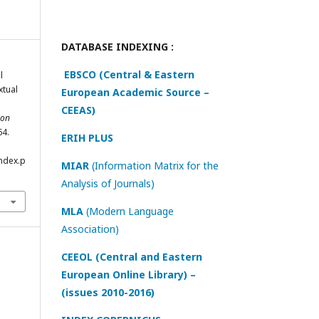
DATABASE INDEXING :
EBSCO (Central & Eastern
l
xtual
European Academic Source –
CEEAS)
ion
64.
ERIH PLUS
index.p
MIAR
(Information Matrix for the
Analysis of Journals)
MLA
(Modern Language
Association)
CEEOL (Central and Eastern
European Online Library) –
(issues 2010-2016)