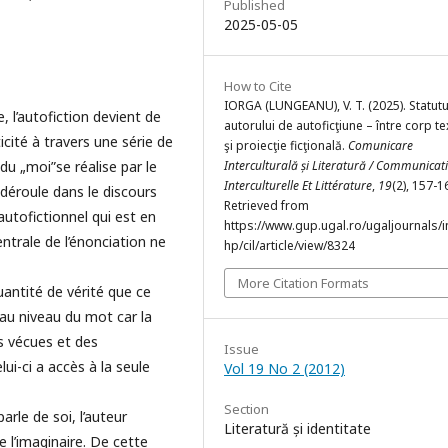
Published
2025-05-05
How to Cite
IORGA (LUNGEANU), V. T. (2025). Statutu
 l’autofiction devient de
autorului de autoficţiune – între corp te
icité à travers une série de
şi proiecţie ficţională.
Comunicare
du „moi”se réalise par le
Interculturală și Literatură / Communicat
Interculturelle Et Littérature
,
19
(2), 157-1
e déroule dans le discours
Retrieved from
autofictionnel qui est en
https://www.gup.ugal.ro/ugaljournals/
trale de l’énonciation ne
hp/cil/article/view/8324
More Citation Formats
uantité de vérité que ce
u niveau du mot car la
es vécues et des
Issue
ui-ci a accès à la seule
Vol 19 No 2 (2012)
Section
arle de soi, l’auteur
Literatură și identitate
e l’imaginaire. De cette