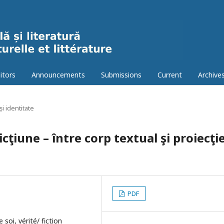
itors
Announcements
Submissions
Current
Archive
și identitate
cţiune – între corp textual şi proiecţi
PDF
 soi, vérité/ fiction