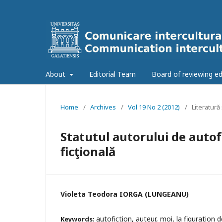
About
Editorial Team
Board of reviewing ed
Home
/
Archives
/
Vol 19 No 2 (2012)
/
Literatură 
Statutul autorului de autofi
ficţională
Violeta Teodora IORGA (LUNGEANU)
autofiction, auteur, moi, la figuration de
Keywords: