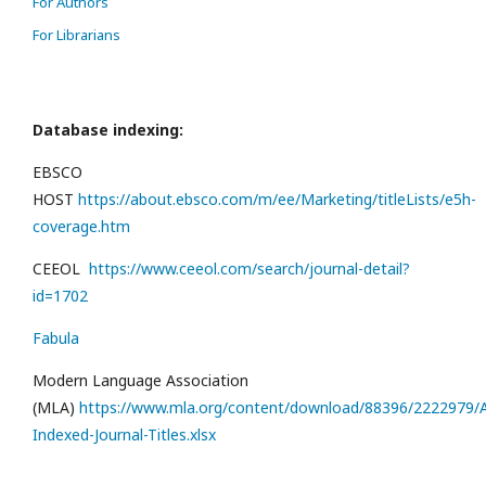
For Authors
For Librarians
Database indexing:
EBSCO
HOST
https://about.ebsco.com/m/ee/Marketing/titleLists/e5h-
coverage.htm
CEEOL
https://www.ceeol.com/search/journal-detail?
id=1702
Fabula
Modern Language Association
(MLA)
https://www.mla.org/content/download/88396/2222979/Al
Indexed-Journal-Titles.xlsx