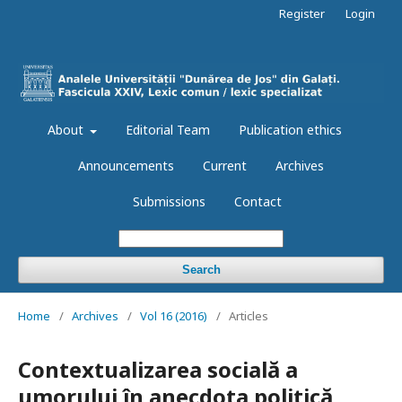
Register
Login
About
Editorial Team
Publication ethics
Announcements
Current
Archives
Submissions
Contact
Search
Home
/
Archives
/
Vol 16 (2016)
/
Articles
Contextualizarea socială a
umorului în anecdota politică