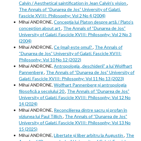
Calvin / Aesthetical saintification in Jean Calvin’s vision
,
The Annals of “Dunarea de Jos” University of Galati.
Fascicle XVIII: Philosophy: Vol 2 No 4 (2004)
Mihai ANDRONE,
Concepţia lui Platon despre artă / Plato’s
conception about art
,
The Annals of “Dunarea de Jos”
University of Galati. Fascicle XVIII: Philosophy: Vol 2 No 3
(2004)
Mihai ANDRONE,
Ce (mai) este omul?
,
The Annals of
“Dunarea de Jos” University of Galati. Fascicle XVIII:
Philosophy: Vol 10 No 12 (2022)
Mihai ANDRONE,
Antropologia „deschiderii” a lui Wolfhart
Pannenberg
,
The Annals of “Dunarea de Jos” University of
Galati. Fascicle XVIII: Philosophy: Vol 11 No 13 (2023)
Mihai ANDRONE,
Wolfhart Pannenberg și antropologia
filosofică a secolului 20
,
The Annals of “Dunarea de Jos”
University of Galati. Fascicle XVIII: Philosophy: Vol 12 No
14 (2024)
Mihai ANDRONE,
Reconcilierea dintre sacru și profan în
viziunea lui Paul Tillich
,
The Annals of “Dunarea de Jos”
University of Galati. Fascicle XVIII: Philosophy: Vol 13 No
15 (2025)
Mihai ANDRONE,
Libertate și liber arbitru la Augustin
,
The