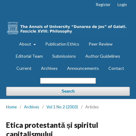
Register
Login
About
Publication Ethics
Peer Review
Editorial Team
Submissions
Author Guidelines
Current
Archives
Announcements
Contact
Search
Home
/
Archives
/
Vol 1 No 2 (2003)
/
Articles
Etica protestantă și spiritul
capitalismului