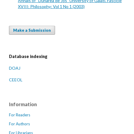
Annals of “Dunarea de Jos” University of Galati. Fascicle
XVIII: Philosophy: Vol 1 No 1 (2003)
Make a Submission
Database indexing
DOAJ
CEEOL
Information
For Readers
For Authors
For Librarians