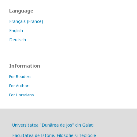
Language
Français (France)
English
Deutsch
Information
For Readers
For Authors
For Librarians
Universitatea "Dunărea de Jos" din Galați
Facultatea de Istorie, Filosofie și Teologie