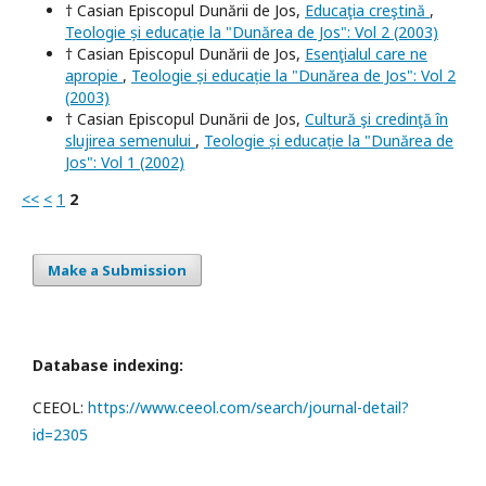
† Casian Episcopul Dunării de Jos,
Educaţia creştină
,
Teologie și educație la "Dunărea de Jos": Vol 2 (2003)
† Casian Episcopul Dunării de Jos,
Esenţialul care ne
apropie
,
Teologie și educație la "Dunărea de Jos": Vol 2
(2003)
† Casian Episcopul Dunării de Jos,
Cultură şi credinţă în
slujirea semenului
,
Teologie și educație la "Dunărea de
Jos": Vol 1 (2002)
<<
<
1
2
Make a Submission
Database indexing:
CEEOL:
https://www.ceeol.com/search/journal-detail?
id=2305