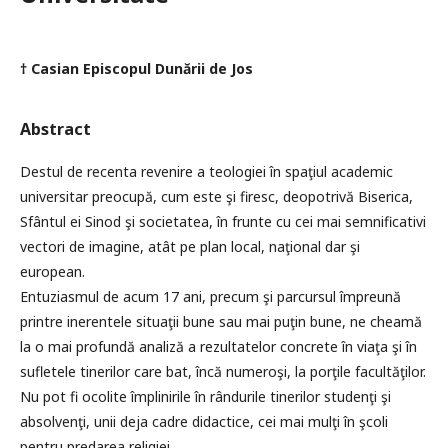
† Casian Episcopul Dunării de Jos
Abstract
Destul de recenta revenire a teologiei în spaţiul academic
universitar preocupă, cum este şi firesc, deopotrivă Biserica,
Sfântul ei Sinod şi societatea, în frunte cu cei mai semnificativi
vectori de imagine, atât pe plan local, naţional dar şi
european.
Entuziasmul de acum 17 ani, precum şi parcursul împreună
printre inerentele situaţii bune sau mai puţin bune, ne cheamă
la o mai profundă analiză a rezultatelor concrete în viaţa şi în
sufletele tinerilor care bat, încă numeroşi, la porţile facultăţilor.
Nu pot fi ocolite împlinirile în rândurile tinerilor studenţi şi
absolvenţi, unii deja cadre didactice, cei mai mulţi în şcoli
pentru predarea religiei.