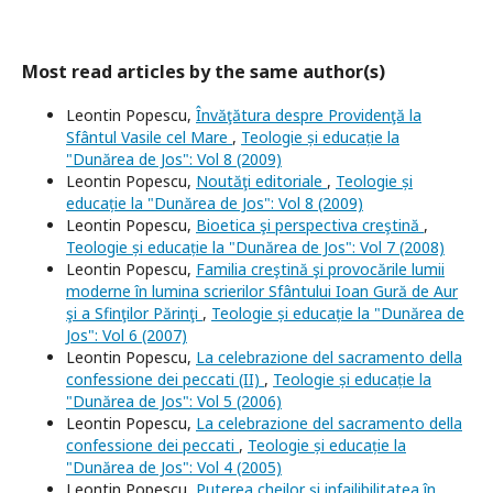
Most read articles by the same author(s)
Leontin Popescu,
Învăţătura despre Providenţă la
Sfântul Vasile cel Mare
,
Teologie și educație la
"Dunărea de Jos": Vol 8 (2009)
Leontin Popescu,
Noutăţi editoriale
,
Teologie și
educație la "Dunărea de Jos": Vol 8 (2009)
Leontin Popescu,
Bioetica şi perspectiva creştină
,
Teologie și educație la "Dunărea de Jos": Vol 7 (2008)
Leontin Popescu,
Familia creştină şi provocările lumii
moderne în lumina scrierilor Sfântului Ioan Gură de Aur
şi a Sfinţilor Părinţi
,
Teologie și educație la "Dunărea de
Jos": Vol 6 (2007)
Leontin Popescu,
La celebrazione del sacramento della
confessione dei peccati (II)
,
Teologie și educație la
"Dunărea de Jos": Vol 5 (2006)
Leontin Popescu,
La celebrazione del sacramento della
confessione dei peccati
,
Teologie și educație la
"Dunărea de Jos": Vol 4 (2005)
Leontin Popescu,
Puterea cheilor şi infailibilitatea în