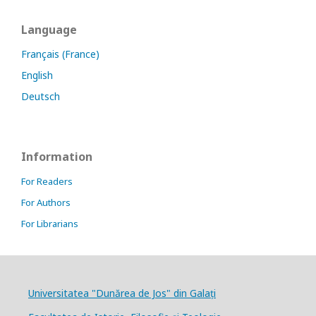
Language
Français (France)
English
Deutsch
Information
For Readers
For Authors
For Librarians
Universitatea "Dunărea de Jos" din Galați