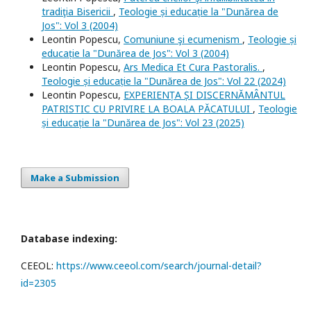
tradiţia Bisericii
,
Teologie și educație la "Dunărea de
Jos": Vol 3 (2004)
Leontin Popescu,
Comuniune şi ecumenism
,
Teologie și
educație la "Dunărea de Jos": Vol 3 (2004)
Leontin Popescu,
Ars Medica Et Cura Pastoralis.
,
Teologie și educație la "Dunărea de Jos": Vol 22 (2024)
Leontin Popescu,
EXPERIENȚA ȘI DISCERNĂMÂNTUL
PATRISTIC CU PRIVIRE LA BOALA PĂCATULUI
,
Teologie
și educație la "Dunărea de Jos": Vol 23 (2025)
Make a Submission
Database indexing:
CEEOL:
https://www.ceeol.com/search/journal-detail?
id=2305