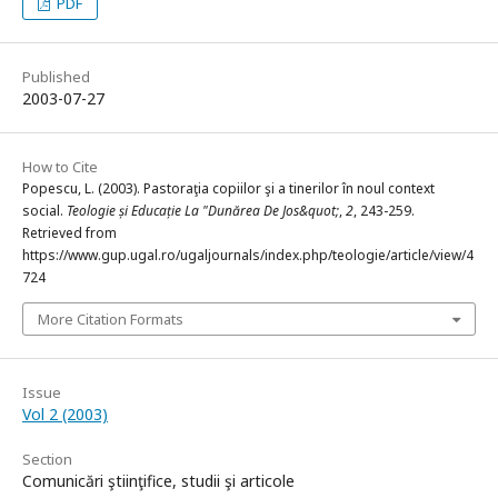
PDF
Published
2003-07-27
How to Cite
Popescu, L. (2003). Pastoraţia copiilor şi a tinerilor în noul context
social.
Teologie și Educație La "Dunărea De Jos&quot;
,
2
, 243-259.
Retrieved from
https://www.gup.ugal.ro/ugaljournals/index.php/teologie/article/view/4
724
More Citation Formats
Issue
Vol 2 (2003)
Section
Comunicări ştiinţifice, studii şi articole