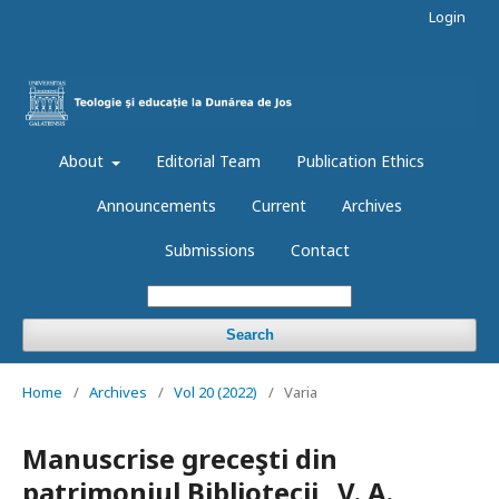
Login
About
Editorial Team
Publication Ethics
Announcements
Current
Archives
Submissions
Contact
Search
Home
/
Archives
/
Vol 20 (2022)
/
Varia
Manuscrise greceşti din
patrimoniul Bibliotecii „V. A.