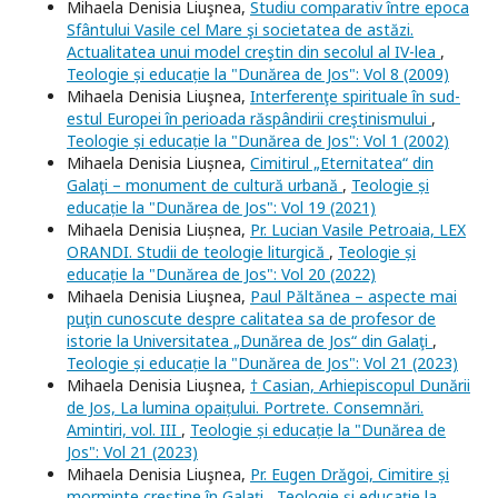
Mihaela Denisia Liuşnea,
Studiu comparativ între epoca
Sfântului Vasile cel Mare şi societatea de astăzi.
Actualitatea unui model creştin din secolul al IV-lea
,
Teologie și educație la "Dunărea de Jos": Vol 8 (2009)
Mihaela Denisia Liuşnea,
Interferenţe spirituale în sud-
estul Europei în perioada răspândirii creştinismului
,
Teologie și educație la "Dunărea de Jos": Vol 1 (2002)
Mihaela Denisia Liușnea,
Cimitirul „Eternitatea“ din
Galaţi – monument de cultură urbană
,
Teologie și
educație la "Dunărea de Jos": Vol 19 (2021)
Mihaela Denisia Liușnea,
Pr. Lucian Vasile Petroaia, LEX
ORANDI. Studii de teologie liturgică
,
Teologie și
educație la "Dunărea de Jos": Vol 20 (2022)
Mihaela Denisia Liuşnea,
Paul Păltănea – aspecte mai
puţin cunoscute despre calitatea sa de profesor de
istorie la Universitatea „Dunărea de Jos“ din Galaţi
,
Teologie și educație la "Dunărea de Jos": Vol 21 (2023)
Mihaela Denisia Liuşnea,
† Casian, Arhiepiscopul Dunării
de Jos, La lumina opaițului. Portrete. Consemnări.
Amintiri, vol. III
,
Teologie și educație la "Dunărea de
Jos": Vol 21 (2023)
Mihaela Denisia Liuşnea,
Pr. Eugen Drăgoi, Cimitire și
morminte creștine în Galați
,
Teologie și educație la