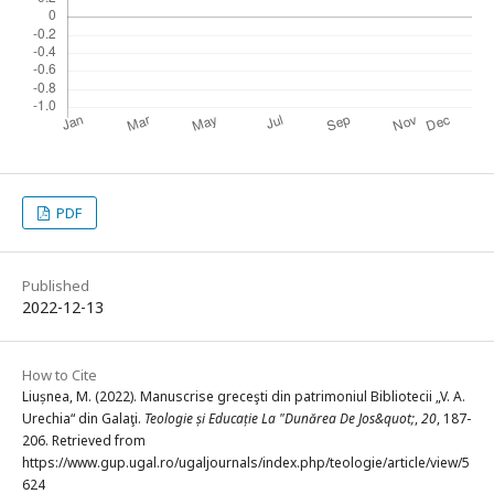
PDF
Published
2022-12-13
How to Cite
Liușnea, M. (2022). Manuscrise greceşti din patrimoniul Bibliotecii „V. A.
Urechia“ din Galaţi.
Teologie și Educație La "Dunărea De Jos&quot;
,
20
, 187-
206. Retrieved from
https://www.gup.ugal.ro/ugaljournals/index.php/teologie/article/view/5
624