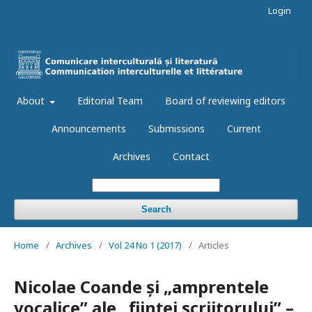
Login
About
Editorial Team
Board of reviewing editors
Announcements
Submissions
Current
Archives
Contact
Search
Home
/
Archives
/
Vol 24 No 1 (2017)
/
Articles
Nicolae Coande și „amprentele
vocalice” ale „ființei scriitorului” –