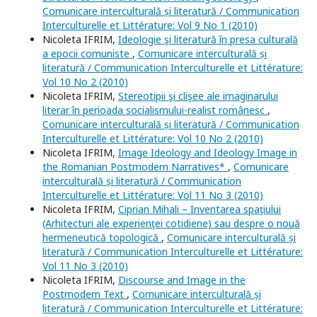
Comunicare interculturală și literatură / Communication
Interculturelle et Littérature: Vol 9 No 1 (2010)
Nicoleta IFRIM,
Ideologie şi literatură în presa culturală
a epocii comuniste
,
Comunicare interculturală și
literatură / Communication Interculturelle et Littérature:
Vol 10 No 2 (2010)
Nicoleta IFRIM,
Stereotipii şi clişee ale imaginarului
literar în perioada socialismului-realist românesc
,
Comunicare interculturală și literatură / Communication
Interculturelle et Littérature: Vol 10 No 2 (2010)
Nicoleta IFRIM,
Image Ideology and Ideology Image in
the Romanian Postmodern Narratives*
,
Comunicare
interculturală și literatură / Communication
Interculturelle et Littérature: Vol 11 No 3 (2010)
Nicoleta IFRIM,
Ciprian Mihali – Inventarea spaţiului
(Arhitecturi ale experienţei cotidiene) sau despre o nouă
hermeneutică topologică
,
Comunicare interculturală și
literatură / Communication Interculturelle et Littérature:
Vol 11 No 3 (2010)
Nicoleta IFRIM,
Discourse and Image in the
Postmodern Text
,
Comunicare interculturală și
literatură / Communication Interculturelle et Littérature: