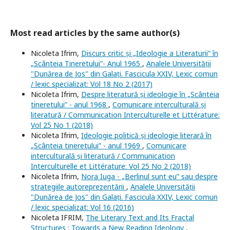
Most read articles by the same author(s)
Nicoleta Ifrim,
Discurs critic și „Ideologie a Literaturii” în
„Scânteia Tineretului”- Anul 1965
,
Analele Universității
"Dunărea de Jos" din Galați. Fascicula XXIV, Lexic comun
/ lexic specializat: Vol 18 No 2 (2017)
Nicoleta Ifrim,
Despre literatură și ideologie în „Scânteia
tineretului” - anul 1968
,
Comunicare interculturală și
literatură / Communication Interculturelle et Littérature:
Vol 25 No 1 (2018)
Nicoleta Ifrim,
Ideologie politică și ideologie literară în
„Scânteia tineretului” - anul 1969
,
Comunicare
interculturală și literatură / Communication
Interculturelle et Littérature: Vol 25 No 2 (2018)
Nicoleta Ifrim,
Nora Iuga - „Berlinul sunt eu” sau despre
strategiile autoreprezentării
,
Analele Universității
"Dunărea de Jos" din Galați. Fascicula XXIV, Lexic comun
/ lexic specializat: Vol 16 (2016)
Nicoleta IFRIM,
The Literary Text and Its Fractal
Structures : Towards a New Reading Ideology
,