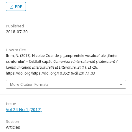
PDF
Published
2018-07-20
How to Cite
Ifrim, N. (2018). Nicolae Coande și „amprentele vocalice” ale „ființei
scriitorului” – Celălalt capăt.
Comunicare Interculturală și Literatură /
Communication Interculturelle Et Littérature
,
24
(1), 21-26.
https://doi.org/https://doi.org/10.35219/cil.2017.1.03
More Citation Formats
Issue
Vol 24 No 1 (2017)
Section
Articles