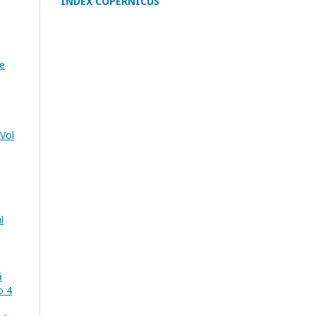
INDEX COPERNICUS
e
 Vol
l
ă
o 4