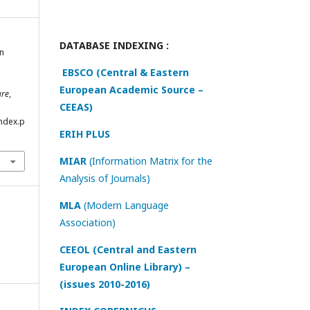
DATABASE INDEXING :
în
EBSCO (Central & Eastern
European Academic Source –
ure
,
CEEAS)
index.p
ERIH PLUS
MIAR
(Information Matrix for the
Analysis of Journals)
MLA
(Modern Language
Association)
CEEOL (Central and Eastern
European Online Library) –
(issues 2010-2016)