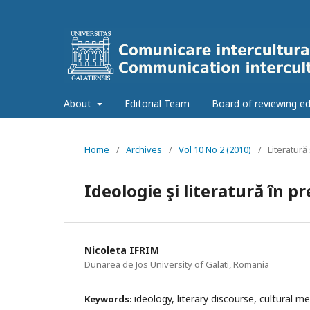
About
Editorial Team
Board of reviewing ed
Home
/
Archives
/
Vol 10 No 2 (2010)
/
Literatură 
Ideologie şi literatură în p
Nicoleta IFRIM
Dunarea de Jos University of Galati, Romania
ideology, literary discourse, cultural m
Keywords: