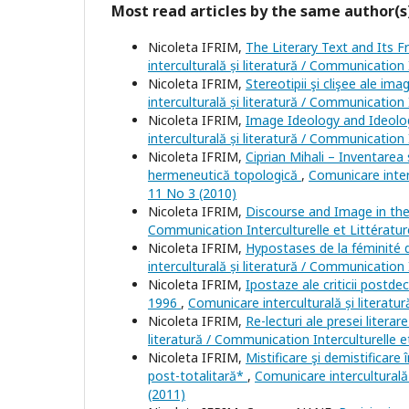
Most read articles by the same author(s
Nicoleta IFRIM,
The Literary Text and Its 
interculturală și literatură / Communication 
Nicoleta IFRIM,
Stereotipii şi clişee ale ima
interculturală și literatură / Communication 
Nicoleta IFRIM,
Image Ideology and Ideol
interculturală și literatură / Communication 
Nicoleta IFRIM,
Ciprian Mihali – Inventarea 
hermeneutică topologică
,
Comunicare interc
11 No 3 (2010)
Nicoleta IFRIM,
Discourse and Image in t
Communication Interculturelle et Littératur
Nicoleta IFRIM,
Hypostases de la féminité 
interculturală și literatură / Communication 
Nicoleta IFRIM,
Ipostaze ale criticii postde
1996
,
Comunicare interculturală și literatu
Nicoleta IFRIM,
Re-lecturi ale presei liter
literatură / Communication Interculturelle e
Nicoleta IFRIM,
Mistificare şi demistificare 
post-totalitară*
,
Comunicare interculturală 
(2011)