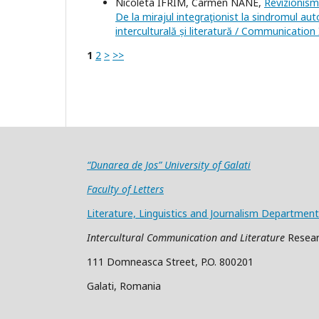
Nicoleta IFRIM, Carmen NANE,
Revizionismu
De la mirajul integraţionist la sindromul aut
interculturală și literatură / Communication 
1
2
>
>>
“Dunarea de Jos” University of Galati
Faculty of Letters
Literature, Linguistics and Journalism Department
Intercultural Communication and Literature
Resear
111 Domneasca Street, P.O. 800201
Galati, Romania