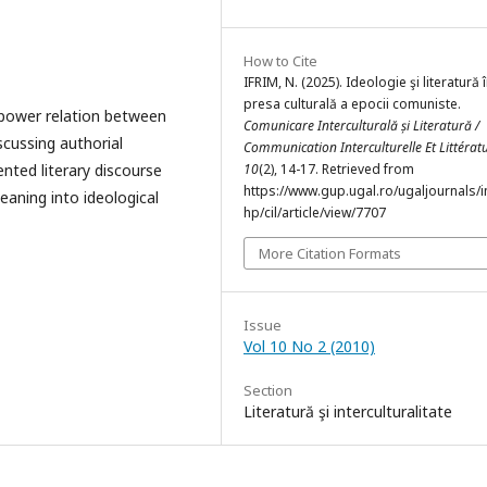
How to Cite
IFRIM, N. (2025). Ideologie şi literatură 
presa culturală a epocii comuniste.
power relation between
Comunicare Interculturală și Literatură /
scussing authorial
Communication Interculturelle Et Littérat
ented literary discourse
10
(2), 14-17. Retrieved from
https://www.gup.ugal.ro/ugaljournals/
aning into ideological
hp/cil/article/view/7707
More Citation Formats
Issue
Vol 10 No 2 (2010)
Section
Literatură şi interculturalitate