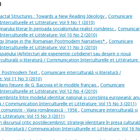
)
Fractal Structures : Towards a New Reading Ideology
,
Comunicare
Interculturelle et Littérature: Vol 9 No 1 (2010)
ginarului literar în perioada socialismului-realist românesc
,
Comunicar
Interculturelle et Littérature: Vol 10 No 2 (2010)
ogy Image in the Romanian Postmodern Narratives*
,
Comunicare
Interculturelle et Littérature: Vol 11 No 3 (2010)
spaţiului (Arhitecturi ale experienţei cotidiene) sau despre o nouă
ulturală și literatură / Communication Interculturelle et Littérature:
he Postmodern Text
,
Comunicare interculturală și literatură /
e: Vol 11 No 3 (2010)
dans l’œuvre de G. Bacovia et le modèle français
,
Comunicare
Interculturelle et Littérature: Vol 12 No 4 (2010)
cembriste între modelul identitar naţional şi conştiinţa europeană: anu
ră / Communication Interculturelle et Littérature: Vol 15 No 3 (2011)
are comuniste - Viața românească - 1956
,
Comunicare interculturală și
t Littérature: Vol 15 No 3 (2011)
în discursul critic postdecembrist: strategii identitare în presa cultural
și literatură / Communication Interculturelle et Littérature: Vol 16 N