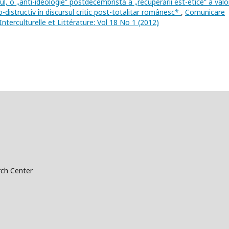
l, o „anti-ideologie” postdecembristă a „recuperării est-etice” a valori
o-distructiv în discursul critic post-totalitar românesc*
,
Comunicare
Interculturelle et Littérature: Vol 18 No 1 (2012)
ch Center