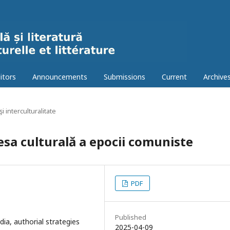
itors
Announcements
Submissions
Current
Archive
şi interculturalitate
resa culturală a epocii comuniste
PDF
Published
edia, authorial strategies
2025-04-09