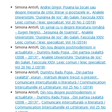
Simona Antofi,
Andrei Grigor, Poiana lui Iocan sau
despre meseria de critic literar şi ipostazele ei
,
Analele
Universității "Dunărea de Jos" din Galați. Fascicula XXIV,
Lexic comun / lexic specializat: Vol 20 No 2 (2018)
Simona Antofi,
Un jurnal cu și despre literatura română
– Eugen Negrici, „Sesiunea de toamnă”
,
Analele
Universității "Dunărea de Jos" din Galați. Fascicula XXIV,
Lexic comun / lexic specializat: Vol 16 (2016)
Simona Antofi,
Din nou despre postmodernism și
actualitate – Dumitru Radu Popa, „Din partea cealaltă
(2008 – 2013)”
,
Analele Universității "Dunărea de Jos"
din Galați. Fascicula XXIV, Lexic comun / lexic specializat:
Vol 20 No 2 (2018)
Simona Antofi,
Dumitru Radu Popa, „Din partea
cealaltă”, eseuri - mărturii despre trecut și prezent
,
Comunicare interculturală și literatură / Communication
Interculturelle et Littérature: Vol 25 No 1 (2018)
Simona Antofi,
Din nou despre postmodernism și
actualitate – Dumitru Radu Popa, „Din partea cealaltă
(2008 – 2013)”
,
Comunicare interculturală și literatură /
Communication Interculturelle et Littérature: Vol 25 No