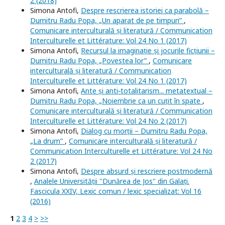
2 (2018)
Simona Antofi,
Despre rescrierea istoriei ca parabolă –
Dumitru Radu Popa, „Un aparat de pe timpuri”
,
Comunicare interculturală și literatură / Communication
Interculturelle et Littérature: Vol 24 No 1 (2017)
Simona Antofi,
Recursul la imaginație și jocurile ficțiunii –
Dumitru Radu Popa, „Povestea lor”
,
Comunicare
interculturală și literatură / Communication
Interculturelle et Littérature: Vol 24 No 1 (2017)
Simona Antofi,
Ante și anti‐totalitarism... metatextual –
Dumitru Radu Popa, „Noiembrie ca un cuțit în spate
,
Comunicare interculturală și literatură / Communication
Interculturelle et Littérature: Vol 24 No 2 (2017)
Simona Antofi,
Dialog cu morții – Dumitru Radu Popa,
„La drum”
,
Comunicare interculturală și literatură /
Communication Interculturelle et Littérature: Vol 24 No
2 (2017)
Simona Antofi,
Despre absurd și rescriere postmodernă
,
Analele Universității "Dunărea de Jos" din Galați.
Fascicula XXIV, Lexic comun / lexic specializat: Vol 16
(2016)
1
2
3
4
>
>>