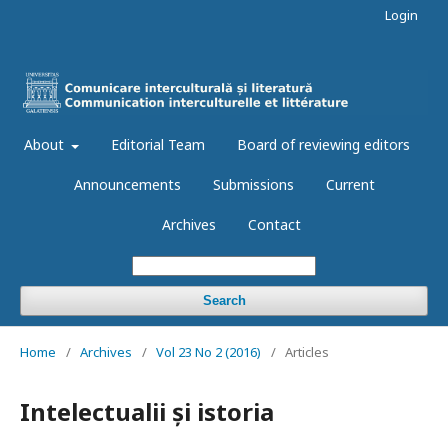
Login
About
Editorial Team
Board of reviewing editors
Announcements
Submissions
Current
Archives
Contact
Search
Home
/
Archives
/
Vol 23 No 2 (2016)
/
Articles
Intelectualii și istoria