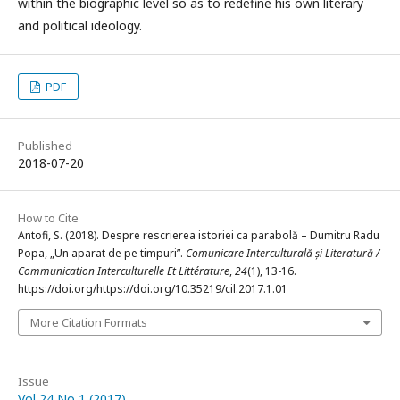
within the biographic level so as to redefine his own literary
and political ideology.
PDF
Published
2018-07-20
How to Cite
Antofi, S. (2018). Despre rescrierea istoriei ca parabolă – Dumitru Radu
Popa, „Un aparat de pe timpuri”.
Comunicare Interculturală și Literatură /
Communication Interculturelle Et Littérature
,
24
(1), 13-16.
https://doi.org/https://doi.org/10.35219/cil.2017.1.01
More Citation Formats
Issue
Vol 24 No 1 (2017)