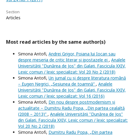
Section
Articles
Most read articles by the same author(s)
Simona Antofi,
Andrei Grigor, Poiana lui Iocan sau
despre meseria de critic literar şi ipostazele ei
,
Analele
Universității "Dunărea de Jos" din Galați. Fascicula XXIV,
Lexic comun / lexic specializat: Vol 20 No 2 (2018)
Simona Antofi,
Un jurnal cu și despre literatura română
– Eugen Negrici, „Sesiunea de toamnă”
,
Analele
Universității "Dunărea de Jos" din Galați. Fascicula XXIV,
Lexic comun / lexic specializat: Vol 16 (2016)
Simona Antofi,
Din nou despre postmodernism și
actualitate – Dumitru Radu Popa, „Din partea cealaltă
(2008 – 2013)”
,
Analele Universității "Dunărea de Jos"
din Galați. Fascicula XXIV, Lexic comun / lexic specializat:
Vol 20 No 2 (2018)
Simona Antofi,
Dumitru Radu Popa, „Din partea