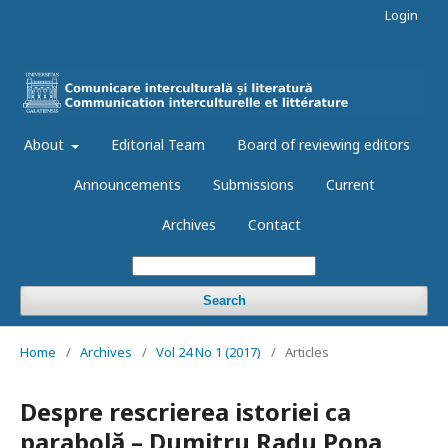
Login
About
Editorial Team
Board of reviewing editors
Announcements
Submissions
Current
Archives
Contact
Search
Home
/
Archives
/
Vol 24 No 1 (2017)
/
Articles
Despre rescrierea istoriei ca
parabolă – Dumitru Radu Popa,