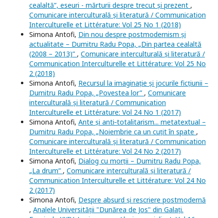
cealaltă”, eseuri - mărturii despre trecut și prezent
,
Comunicare interculturală și literatură / Communication
Interculturelle et Littérature: Vol 25 No 1 (2018)
Simona Antofi,
Din nou despre postmodernism și
actualitate – Dumitru Radu Popa, „Din partea cealaltă
(2008 – 2013)”
,
Comunicare interculturală și literatură /
Communication Interculturelle et Littérature: Vol 25 No
2 (2018)
Simona Antofi,
Recursul la imaginație și jocurile ficțiunii –
Dumitru Radu Popa, „Povestea lor”
,
Comunicare
interculturală și literatură / Communication
Interculturelle et Littérature: Vol 24 No 1 (2017)
Simona Antofi,
Ante și anti‐totalitarism... metatextual –
Dumitru Radu Popa, „Noiembrie ca un cuțit în spate
,
Comunicare interculturală și literatură / Communication
Interculturelle et Littérature: Vol 24 No 2 (2017)
Simona Antofi,
Dialog cu morții – Dumitru Radu Popa,
„La drum”
,
Comunicare interculturală și literatură /
Communication Interculturelle et Littérature: Vol 24 No
2 (2017)
Simona Antofi,
Despre absurd și rescriere postmodernă
,
Analele Universității "Dunărea de Jos" din Galați.