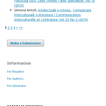
Fascicula XXIV, Lexic comun / lexic specializat: Vol 16
(2016)
Simona Antofi,
Intelectualii și istoria
,
Comunicare
interculturală și literatură / Communication
Interculturelle et Littérature: Vol 23 No 2 (2016)
1
2
3
4
>
>>
Make a Submission
Information
For Readers
For Authors
For Librarians