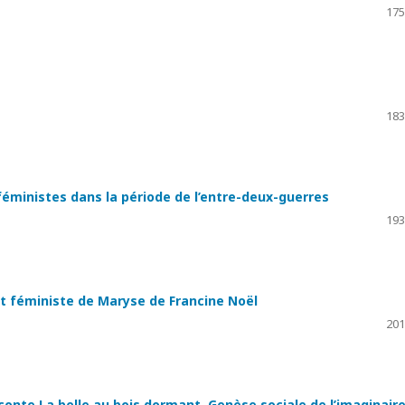
175
183
féministes dans la période de l’entre-deux-guerres
193
et féministe de Maryse de Francine Noël
201
 conte La belle au bois dormant. Genèse sociale de l’imaginair