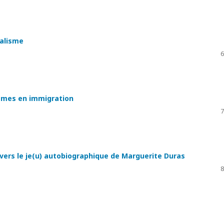
éalisme
6
mmes en immigration
7
avers le je(u) autobiographique de Marguerite Duras
8