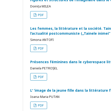
Doinița MILEA
PDF
Les femmes, la littérature et la société. Tai
l’actualité postcommuniste („Tainele inimei” 
Simona ANTOFI
PDF
Présences féminines dans le cyberespace lit
Daniela PETROȘEL
PDF
L' ’image de la jeune fille dans la littérature
Ioana-Maria PUTAN
PDF