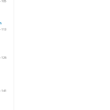
-105
h
-113
-126
-141