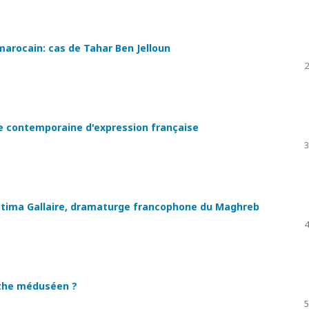
arocain: cas de Tahar Ben Jelloun
2
ge contemporaine d'expression française
3
Fatima Gallaire, dramaturge francophone du Maghreb
4
ythe méduséen ?
5