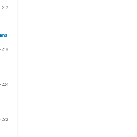
-212
dans
-218
-224
-232