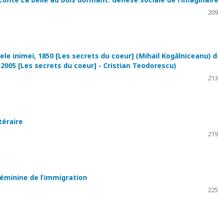
209
nele inimei, 1850 [Les secrets du coeur] (Mihail Kogălniceanu) 
2005 [Les secrets du coeur] - Cristian Teodorescu)
213
téraire
219
 féminine de l’immigration
225