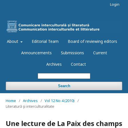
Login
About
Editorial Team
Board of reviewing editors
Announcements
Submissions
Current
Archives
Contact
Search
Home
/
Archives
/
Vol 12 No 4 (2010)
/
Literatură şi interculturalitate
Une lecture de La Paix des champs