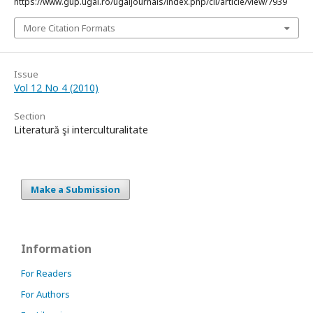
https://www.gup.ugal.ro/ugaljournals/index.php/cil/article/view/7939
More Citation Formats
Issue
Vol 12 No 4 (2010)
Section
Literatură şi interculturalitate
Make a Submission
Information
For Readers
For Authors