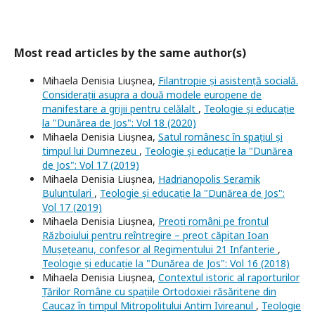
Most read articles by the same author(s)
Mihaela Denisia Liușnea,
Filantropie și asistență socială.
Considerații asupra a două modele europene de
manifestare a grijii pentru celălalt
,
Teologie și educație
la "Dunărea de Jos": Vol 18 (2020)
Mihaela Denisia Liușnea,
Satul românesc în spațiul și
timpul lui Dumnezeu
,
Teologie și educație la "Dunărea
de Jos": Vol 17 (2019)
Mihaela Denisia Liușnea,
Hadrianopolis Seramik
Buluntulari
,
Teologie și educație la "Dunărea de Jos":
Vol 17 (2019)
Mihaela Denisia Liușnea,
Preoți români pe frontul
Războiului pentru reîntregire – preot căpitan Ioan
Mușețeanu, confesor al Regimentului 21 Infanterie
,
Teologie și educație la "Dunărea de Jos": Vol 16 (2018)
Mihaela Denisia Liușnea,
Contextul istoric al raporturilor
Țărilor Române cu spațiile Ortodoxiei răsăritene din
Caucaz în timpul Mitropolitului Antim Ivireanul
,
Teologie