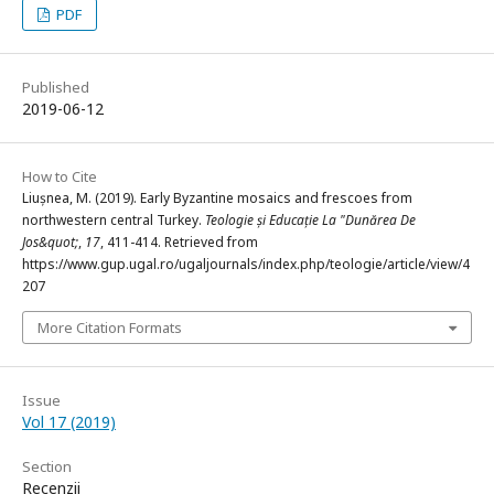
PDF
Published
2019-06-12
How to Cite
Liușnea, M. (2019). Early Byzantine mosaics and frescoes from
northwestern central Turkey.
Teologie și Educație La "Dunărea De
Jos&quot;
,
17
, 411-414. Retrieved from
https://www.gup.ugal.ro/ugaljournals/index.php/teologie/article/view/4
207
More Citation Formats
Issue
Vol 17 (2019)
Section
Recenzii