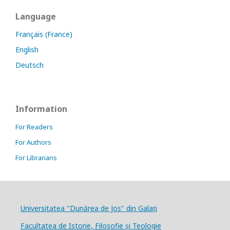
Language
Français (France)
English
Deutsch
Information
For Readers
For Authors
For Librarians
Universitatea "Dunărea de Jos" din Galați
Facultatea de Istorie, Filosofie și Teologie