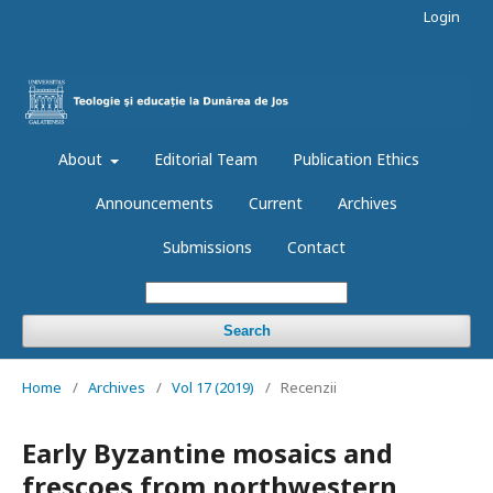
Login
About
Editorial Team
Publication Ethics
Announcements
Current
Archives
Submissions
Contact
Search
Home
/
Archives
/
Vol 17 (2019)
/
Recenzii
Early Byzantine mosaics and
frescoes from northwestern