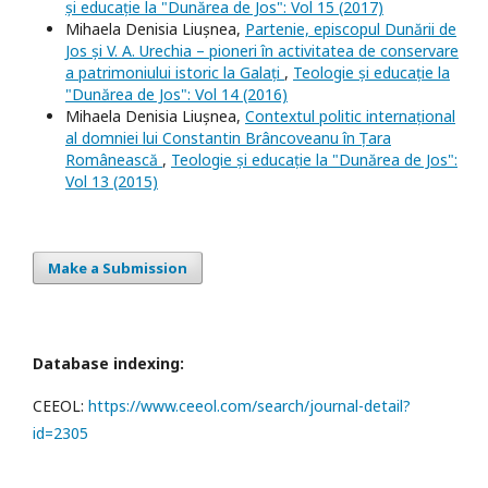
și educație la "Dunărea de Jos": Vol 15 (2017)
Mihaela Denisia Liușnea,
Partenie, episcopul Dunării de
Jos și V. A. Urechia – pioneri în activitatea de conservare
a patrimoniului istoric la Galați
,
Teologie și educație la
"Dunărea de Jos": Vol 14 (2016)
Mihaela Denisia Liușnea,
Contextul politic internațional
al domniei lui Constantin Brâncoveanu în Țara
Românească
,
Teologie și educație la "Dunărea de Jos":
Vol 13 (2015)
Make a Submission
Database indexing:
CEEOL:
https://www.ceeol.com/search/journal-detail?
id=2305