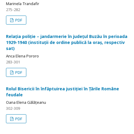
Marinela Trandafir
275-282
PDF
Relația poliție – jandarmerie în județul Buzău în perioada
1929-1940 (instituții de ordine publică la oraș, respectiv
sat)
Anca Elena Pororo
283-301
PDF
Rolul Bisericii în înfăptuirea justiției în Țările Române
feudale
Oana Elena Gălățeanu
302-309
PDF