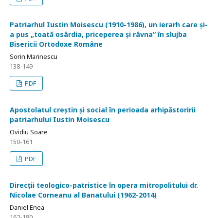
Patriarhul Iustin Moisescu (1910-1986), un ierarh care și-
a pus „toată osârdia, priceperea și râvna“ în slujba
Bisericii Ortodoxe Române
Sorin Marinescu
138-149
PDF
Apostolatul creștin și social în perioada arhipăstoririi
patriarhului Iustin Moisescu
Ovidiu Soare
150-161
PDF
Direcții teologico-patristice în opera mitropolitului dr.
Nicolae Corneanu al Banatului (1962-2014)
Daniel Enea
162-180