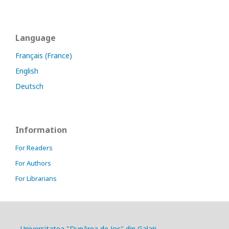
Language
Français (France)
English
Deutsch
Information
For Readers
For Authors
For Librarians
Universitatea "Dunărea de Jos" din Galați