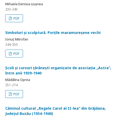
Mihaela Denisia Liușnea
233-243
PDF
Simboluri și sculptură. Porțile maramureșene vechi
Ionuț Mitrofan
244-250
PDF
Școli și cursuri țărănești organizate de asociația „Astra“,
între anii 1939-1940
Mădălina Oprea
251-274
PDF
Căminul cultural „Regele Carol al II-lea“ din Grăjdana,
Județul Buzău (1934-1940)