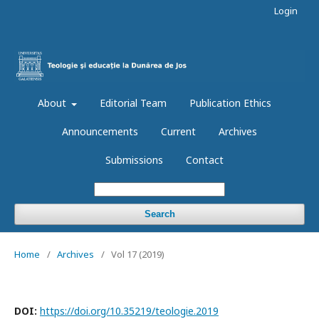
Login
About
Editorial Team
Publication Ethics
Announcements
Current
Archives
Submissions
Contact
Search
Home
/
Archives
/
Vol 17 (2019)
DOI:
https://doi.org/10.35219/teologie.2019