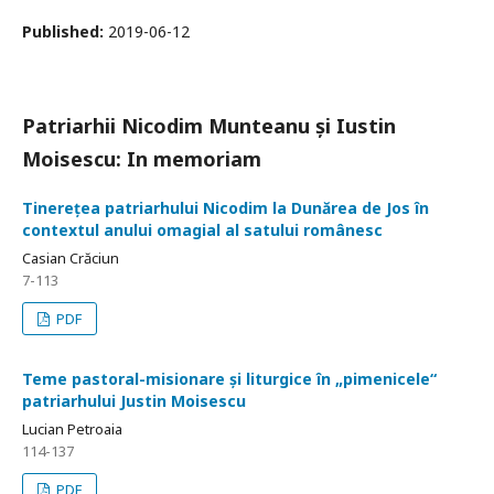
Published:
2019-06-12
Patriarhii Nicodim Munteanu și Iustin
Moisescu: In memoriam
Tinerețea patriarhului Nicodim la Dunărea de Jos în
contextul anului omagial al satului românesc
Casian Crăciun
7-113
PDF
Teme pastoral-misionare și liturgice în „pimenicele“
patriarhului Justin Moisescu
Lucian Petroaia
114-137
PDF