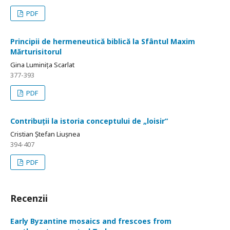
PDF
Principii de hermeneutică biblică la Sfântul Maxim
Mărturisitorul
Gina Luminița Scarlat
377-393
PDF
Contribuții la istoria conceptului de „loisir“
Cristian Ștefan Liușnea
394-407
PDF
Recenzii
Early Byzantine mosaics and frescoes from