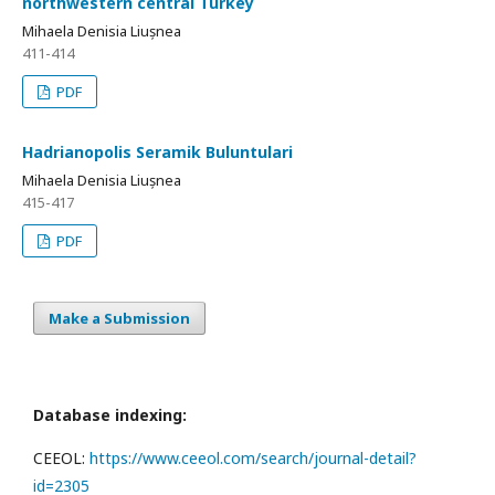
northwestern central Turkey
Mihaela Denisia Liușnea
411-414
PDF
Hadrianopolis Seramik Buluntulari
Mihaela Denisia Liușnea
415-417
PDF
Make a Submission
Database indexing:
CEEOL:
https://www.ceeol.com/search/journal-detail?
id=2305