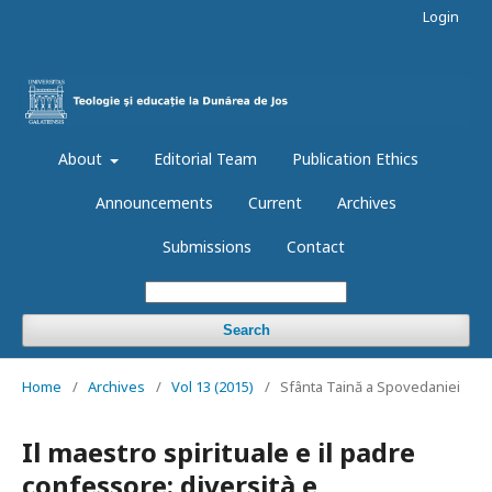
Login
About
Editorial Team
Publication Ethics
Announcements
Current
Archives
Submissions
Contact
Search
Home
/
Archives
/
Vol 13 (2015)
/
Sfânta Taină a Spovedaniei
Il maestro spirituale e il padre
confessore: diversità e