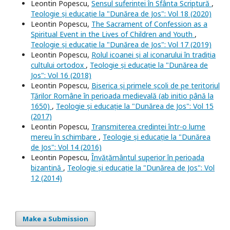
Leontin Popescu,
Sensul suferinței în Sfânta Scriptură
,
Teologie și educație la "Dunărea de Jos": Vol 18 (2020)
Leontin Popescu,
The Sacrament of Confession as a
Spiritual Event in the Lives of Children and Youth
,
Teologie și educație la "Dunărea de Jos": Vol 17 (2019)
Leontin Popescu,
Rolul icoanei și al iconarului în tradiția
cultului ortodox
,
Teologie și educație la "Dunărea de
Jos": Vol 16 (2018)
Leontin Popescu,
Biserica și primele școli de pe teritoriul
Țărilor Române în perioada medievală (ab initio până la
1650)
,
Teologie și educație la "Dunărea de Jos": Vol 15
(2017)
Leontin Popescu,
Transmiterea credinței într-o lume
mereu în schimbare
,
Teologie și educație la "Dunărea
de Jos": Vol 14 (2016)
Leontin Popescu,
Învățământul superior în perioada
bizantină
,
Teologie și educație la "Dunărea de Jos": Vol
12 (2014)
Make a Submission