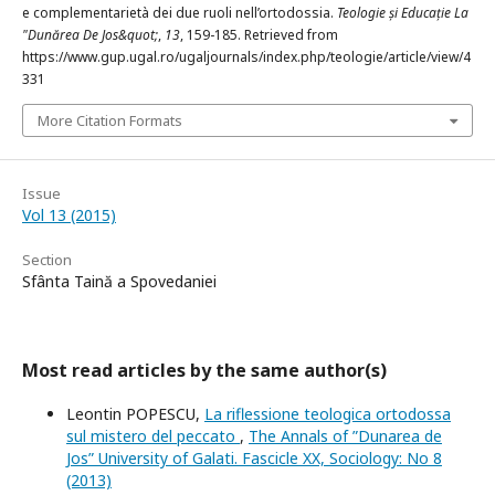
e complementarietà dei due ruoli nell’ortodossia.
Teologie și Educație La
"Dunărea De Jos&quot;
,
13
, 159-185. Retrieved from
https://www.gup.ugal.ro/ugaljournals/index.php/teologie/article/view/4
331
More Citation Formats
Issue
Vol 13 (2015)
Section
Sfânta Taină a Spovedaniei
Most read articles by the same author(s)
Leontin POPESCU,
La riflessione teologica ortodossa
sul mistero del peccato
,
The Annals of ”Dunarea de
Jos” University of Galati. Fascicle XX, Sociology: No 8
(2013)