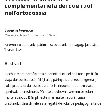
complementarietà dei due ruoli
nell’ortodossia
Leontin Popescu
“Dunarea de Jos“ University of Galati
duhovnic, părinte, spovedanie, pedagog, judecător,
Keywords:
îndrumător
Abstract
Dacă în viața pământească părinții sunt cei ce-i nasc pe fii, în
viața duhovnicească, fiii își aleg părinții. De aceea alegerea și
rolul preotului duhovnic este forte important pentru viața
spirituala a creștinului. Părintele duhovnic are multe roluri,
multe atribuții. El împlinește mai multe nevoi în viața
creștinului. Una din ele este legată de rolul de pedagog, alta de