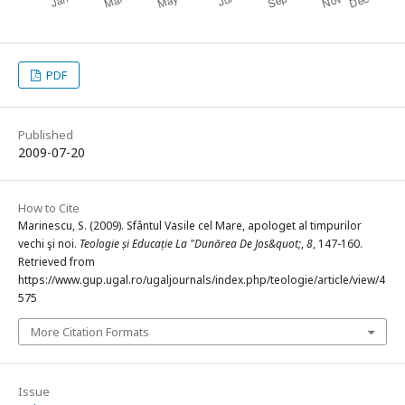
PDF
Published
2009-07-20
How to Cite
Marinescu, S. (2009). Sfântul Vasile cel Mare, apologet al timpurilor
vechi şi noi.
Teologie și Educație La "Dunărea De Jos&quot;
,
8
, 147-160.
Retrieved from
https://www.gup.ugal.ro/ugaljournals/index.php/teologie/article/view/4
575
More Citation Formats
Issue