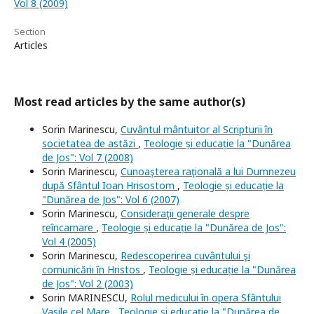
Vol 8 (2009)
Section
Articles
Most read articles by the same author(s)
Sorin Marinescu,
Cuvântul mântuitor al Scripturii în
societatea de astăzi
,
Teologie și educație la "Dunărea
de Jos": Vol 7 (2008)
Sorin Marinescu,
Cunoaşterea raţională a lui Dumnezeu
după Sfântul Ioan Hrisostom
,
Teologie și educație la
"Dunărea de Jos": Vol 6 (2007)
Sorin Marinescu,
Consideraţii generale despre
reîncarnare
,
Teologie și educație la "Dunărea de Jos":
Vol 4 (2005)
Sorin Marinescu,
Redescoperirea cuvântului şi
comunicării în Hristos
,
Teologie și educație la "Dunărea
de Jos": Vol 2 (2003)
Sorin MARINESCU,
Rolul medicului în opera Sfântului
Vasile cel Mare
,
Teologie și educație la "Dunărea de