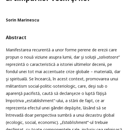
Sorin Marinescu
Abstract
Manifestarea recurentă a unor forme perene de erezii care
propun o nouă viziune asupra lumii, dar şi soluţii „
salvatoare
“
reprezintă o caracteristică a istoriei ultimelor decenii, pe
fondul unei tot mai accentuate crize globale – materială, dar
şi spirituală. Se încearcă, în acest context, promovarea unui
militantism social-politic-soteriologic, care, deşi sub o
aparenţă pacifistă, caută să declanşeze o luptă făţişă
împotriva „establishment“-ului, a stării de fapt, ce ar
reprezenta efectul unei gândiri depăşite, lăsând să se
întrevadă doar perspectiva sumbră a unui dezastru global
(ecologic, social, economic). „
Establishment
“-ul trebuie
desfiinţat, cu toate componentele sale, inclusiv cea religioasă,