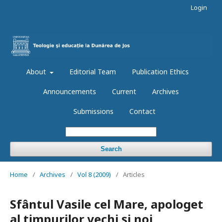
Login
About
Editorial Team
Publication Ethics
Announcements
Current
Archives
Submissions
Contact
Search
Home
/
Archives
/
Vol 8 (2009)
/
Articles
Sfântul Vasile cel Mare, apologet
al timpurilor vechi şi noi