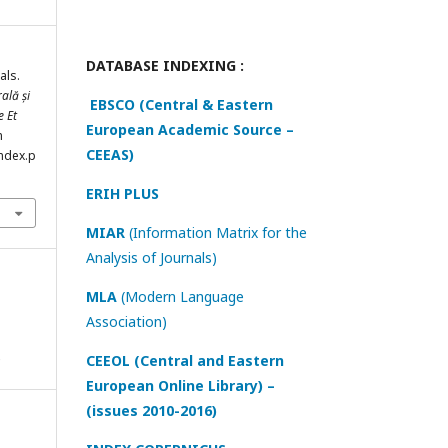
DATABASE INDEXING :
als.
ală și
EBSCO (Central & Eastern
e Et
European Academic Source –
m
CEEAS)
index.p
ERIH PLUS
MIAR
(Information Matrix for the
Analysis of Journals)
MLA
(Modern Language
Association)
e
CEEOL (Central and Eastern
European Online Library) –
(issues 2010-2016)