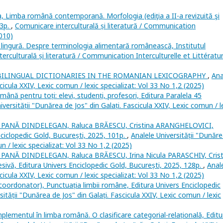
, Limba română contemporană. Morfologia (ediţia a II-a revizuită şi
23p.
,
Comunicare interculturală și literatură / Communication
2010)
n lingură. Despre terminologia alimentară românească, Institutul
erculturală și literatură / Communication Interculturelle et Littératur
BILINGUAL DICTIONARIES IN THE ROMANIAN LEXICOGRAPHY
,
Ana
cicula XXIV, Lexic comun / lexic specializat: Vol 33 No 1,2 (2025)
ă pentru toți: elevi, studenți, profesori, Editura Paralela 45
iversității "Dunărea de Jos" din Galați. Fascicula XXIV, Lexic comun / l
a PANĂ DINDELEGAN, Raluca BRĂESCU, Cristina ARANGHELOVICI,
nciclopedic Gold, București, 2025, 101p.
,
Analele Universității "Dunăr
n / lexic specializat: Vol 33 No 1,2 (2025)
a PANĂ DINDELEGAN, Raluca BRĂESCU, Irina Nicula PARASCHIV, Crist
ivă, Editura Univers Enciclopedic Gold, București, 2025, 128p.
,
Anal
cicula XXIV, Lexic comun / lexic specializat: Vol 33 No 1,2 (2025)
rdonator), Punctuația limbii române, Editura Univers Enciclopedic
sității "Dunărea de Jos" din Galați. Fascicula XXIV, Lexic comun / lexic
ementul în limba română. O clasificare categorial-relațională, Editu