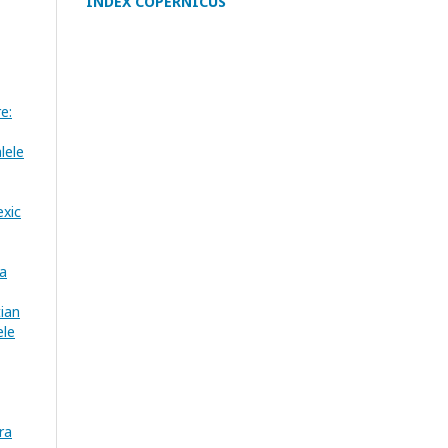
INDEX COPERNICUS
e:
lele
exic
ea
ian
ele
ra