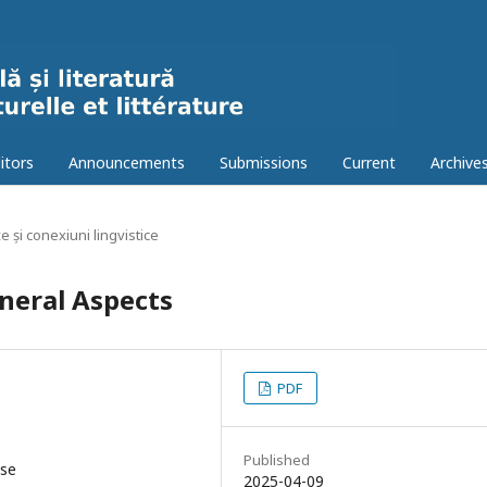
itors
Announcements
Submissions
Current
Archive
e și conexiuni lingvistice
neral Aspects
PDF
Published
use
2025-04-09