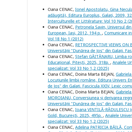
Oana CENAC,
Ionel Apostolatu, Gina Necula
adăugită), Editura Europlus, Galaţi, 2009, 3
Interculturelle et Littérature: Vol 10 No 2 (
Oana CENAC,
Petronela Savin, Universul di
European, Iaşi, 2012, 194 p.
,
Comunicare int
Vol 18 No 1 (2012)
Oana CENAC,
RETROSPECTIVE VIEWS ON 
Universității "Dunărea de Jos" din Galați. Fas
Oana CENAC,
Ștefan GĂITĂNARU, Limba român
Educațional, Pitești, 2025, 318p.
,
Analele Un
specializat: Vol 33 No 1,2 (2025)
Oana CENAC, Doina Marta BEJAN,
Gabriel
Locuțiunile limbii române, Editura Univers E
de Jos" din Galați. Fascicula XXIV, Lexic comu
Oana CENAC, Doina Marta BEJAN,
Gabriel
MOROIANU, Conversiunea și derivarea regres
Universității "Dunărea de Jos" din Galați. Fas
Oana CENAC,
Ioana VINTILĂ-RĂDULESCU (coo
Gold, București, 2025, 495p.
,
Analele Univer
specializat: Vol 33 No 1,2 (2025)
Oana CENAC,
Adelina PATRICIA BĂILĂ, Compl