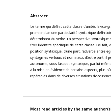
Abstract
Le terme qui définit cette classe d’unités lexico-
premier plan une particularité syntaxique définitoir
déterminant du verbe. La perspective syntaxique
fixer l’identité spécifique de cette classe. De fait,
position syntaxique, d’une part, l’adverbe entre 
syntagmes verbaux et nominaux, d’autre part, il p
autonome, sous l’aspect syntaxique, par lui-même. 
à la mise en évidence de certains aspects, plus o
repérables dans de diverses situations d’occurence
Most read articles by the same author(s