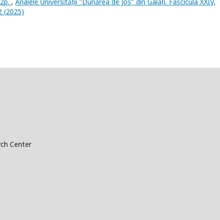
92p.
,
Analele Universității "Dunărea de Jos" din Galați. Fascicula XXIV,
2 (2025)
ch Center