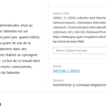
How to Cite
CENAC, O. (2025). Adverbs and Adverbi
General Aspects.
Comunicare Intercultur
grammaticales situe au
Literatură / Communication Interculturell
e: l’adverbe est un
Littérature
,
9
(1), 320-323. Retrieved fro
 ne peut pas, quand même,
https://www.gup.ugal.ro/ugaljournals/
hp/cil/article/view/7688
 du point de vue de la
également dans des
More Citation Formats
eut réaliser un syntagme
Le but de ce travail tient
Issue
ù moins controversés,
Vol 9 No 1 (2010)
 de l’adverbe.
Section
Interferențe și conexiuni lingvistic
)