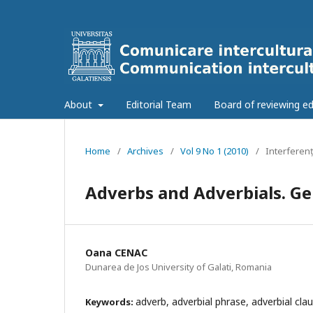
About
Editorial Team
Board of reviewing ed
Home
/
Archives
/
Vol 9 No 1 (2010)
/
Interferenț
Adverbs and Adverbials. Ge
Oana CENAC
Dunarea de Jos University of Galati, Romania
adverb, adverbial phrase, adverbial cla
Keywords: