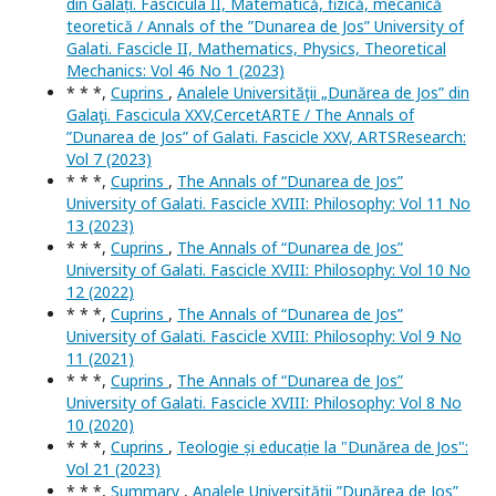
din Galați. Fascicula II, Matematică, fizică, mecanică
teoretică / Annals of the ”Dunarea de Jos” University of
Galati. Fascicle II, Mathematics, Physics, Theoretical
Mechanics: Vol 46 No 1 (2023)
* * *,
Cuprins
,
Analele Universităţii „Dunărea de Jos” din
Galaţi. Fascicula XXV,CercetARTE / The Annals of
”Dunarea de Jos” of Galati. Fascicle XXV, ARTSResearch:
Vol 7 (2023)
* * *,
Cuprins
,
The Annals of “Dunarea de Jos”
University of Galati. Fascicle XVIII: Philosophy: Vol 11 No
13 (2023)
* * *,
Cuprins
,
The Annals of “Dunarea de Jos”
University of Galati. Fascicle XVIII: Philosophy: Vol 10 No
12 (2022)
* * *,
Cuprins
,
The Annals of “Dunarea de Jos”
University of Galati. Fascicle XVIII: Philosophy: Vol 9 No
11 (2021)
* * *,
Cuprins
,
The Annals of “Dunarea de Jos”
University of Galati. Fascicle XVIII: Philosophy: Vol 8 No
10 (2020)
* * *,
Cuprins
,
Teologie și educație la "Dunărea de Jos":
Vol 21 (2023)
* * *,
Summary
,
Analele Universității ”Dunărea de Jos”