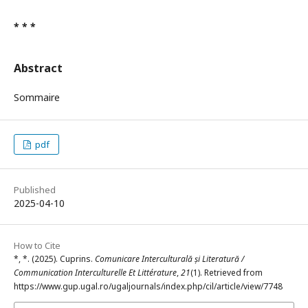
* * *
Abstract
Sommaire
pdf
Published
2025-04-10
How to Cite
*, *. (2025). Cuprins.
Comunicare Interculturală și Literatură /
Communication Interculturelle Et Littérature
,
21
(1). Retrieved from
https://www.gup.ugal.ro/ugaljournals/index.php/cil/article/view/7748