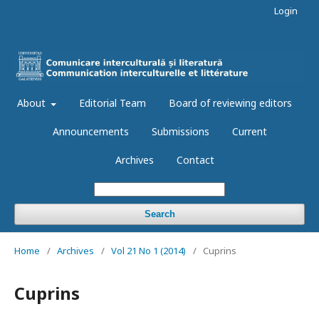
Login
About
Editorial Team
Board of reviewing editors
Announcements
Submissions
Current
Archives
Contact
Search
Home
/
Archives
/
Vol 21 No 1 (2014)
/
Cuprins
Cuprins