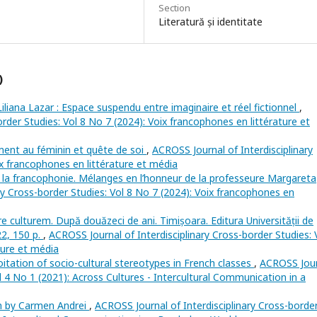
Section
Literatură și identitate
)
Liliana Lazar : Espace suspendu entre imaginaire et réel fictionnel
,
rder Studies: Vol 8 No 7 (2024): Voix francophones en littérature et
ent au féminin et quête de soi
,
ACROSS Journal of Interdisciplinary
ix francophones en littérature et média
la francophonie. Mélanges en l’honneur de la professeure Margareta
ry Cross-border Studies: Vol 8 No 7 (2024): Voix francophones en
 culturem. După douăzeci de ani. Timișoara. Editura Universității de
22, 150 p.
,
ACROSS Journal of Interdisciplinary Cross-border Studies: 
ture et média
itation of socio-cultural stereotypes in French classes
,
ACROSS Jour
ol 4 No 1 (2021): Across Cultures - Intercultural Communication in a
n by Carmen Andrei
,
ACROSS Journal of Interdisciplinary Cross-borde