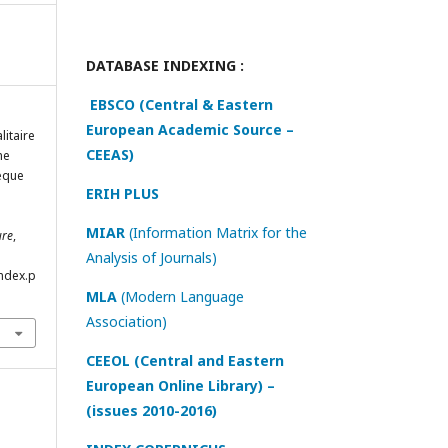
DATABASE INDEXING :
EBSCO (Central & Eastern
European Academic Source –
litaire
CEEAS)
ne
hèque
ERIH PLUS
MIAR
(Information Matrix for the
ure
,
Analysis of Journals)
index.p
MLA
(Modern Language
Association)
CEEOL (Central and Eastern
European Online Library) –
(issues 2010-2016)