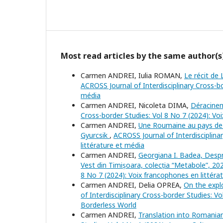
Most read articles by the same author(s
Carmen ANDREI, Iulia ROMAN,
Le récit de 
ACROSS Journal of Interdisciplinary Cross-bo
média
Carmen ANDREI, Nicoleta DIMA,
Déracinem
Cross-border Studies: Vol 8 No 7 (2024): Vo
Carmen ANDREI,
Une Roumaine au pays de 
Gyurcsik
,
ACROSS Journal of Interdisciplina
littérature et média
Carmen ANDREI,
Georgiana I. Badea, Despre
Vest din Timișoara, colecția “Metabole”, 20
8 No 7 (2024): Voix francophones en littéra
Carmen ANDREI, Delia OPREA,
On the explo
of Interdisciplinary Cross-border Studies: V
Borderless World
Carmen ANDREI,
Translation into Romania