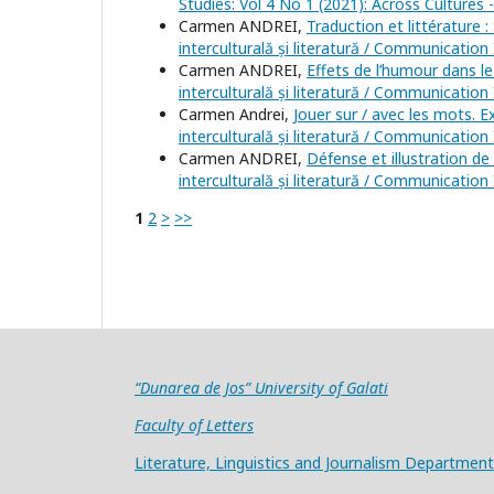
Studies: Vol 4 No 1 (2021): Across Cultures
Carmen ANDREI,
Traduction et littérature 
interculturală și literatură / Communication 
Carmen ANDREI,
Effets de l’humour dans l
interculturală și literatură / Communication 
Carmen Andrei,
Jouer sur / avec les mots. 
interculturală și literatură / Communication 
Carmen ANDREI,
Défense et illustration d
interculturală și literatură / Communication 
1
2
>
>>
“Dunarea de Jos” University of Galati
Faculty of Letters
Literature, Linguistics and Journalism Department