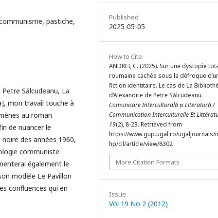
Published
re, communisme, pastiche,
2025-05-05
How to Cite
ANDREI, C. (2025). Sur une dystopie tota
roumaine cachée sous la défroque d’u
fiction identitaire. Le cas de La Bibliot
in Petre Sălcudeanu, La
d’Alexandrie de Petre Sălcudeanu.
a], mon travail touche à
Comunicare Interculturală și Literatură /
gomènes au roman
Communication Interculturelle Et Littérat
19
(2), 8-23. Retrieved from
fin de nuancer le
https://www.gup.ugal.ro/ugaljournals/
 noire des années 1960,
hp/cil/article/view/8302
déologie communiste
More Citation Formats
menterai également le
son modèle Le Pavillon
les confluences qui en
Issue
Vol 19 No 2 (2012)