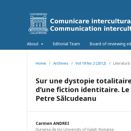
About
Editorial Team
Board of reviewing ed
Home
/
Archives
/
Vol 19 No 2 (2012)
/
Literatură 
Sur une dystopie totalitai
d’une fiction identitaire. L
Petre Sălcudeanu
Carmen ANDREI
Dunarea de Jos University of Galati, Romania