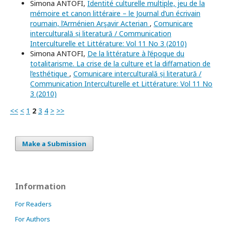
Simona ANTOFI,
Identité culturelle multiple, jeu de la
mémoire et canon littéraire – le Journal d’un écrivain
roumain, l’Arménien Arşavir Acterian
,
Comunicare
interculturală și literatură / Communication
Interculturelle et Littérature: Vol 11 No 3 (2010)
Simona ANTOFI,
De la littérature à l’époque du
totalitarisme. La crise de la culture et la diffamation de
l’esthétique
,
Comunicare interculturală și literatură /
Communication Interculturelle et Littérature: Vol 11 No
3 (2010)
<<
<
1
2
3
4
>
>>
Make a Submission
Information
For Readers
For Authors