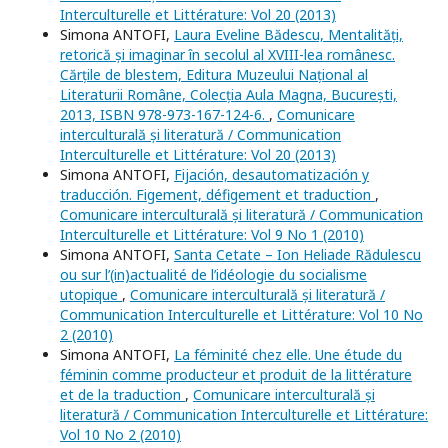
Interculturelle et Littérature: Vol 20 (2013)
Simona ANTOFI,
Laura Eveline Bădescu, Mentalități,
retorică și imaginar în secolul al XVIII-lea românesc.
Cărțile de blestem, Editura Muzeului Național al
Literaturii Române, Colecția Aula Magna, București,
2013, ISBN 978-973-167-124-6.
,
Comunicare
interculturală și literatură / Communication
Interculturelle et Littérature: Vol 20 (2013)
Simona ANTOFI,
Fijación, desautomatización y
traducción. Figement, défigement et traduction
,
Comunicare interculturală și literatură / Communication
Interculturelle et Littérature: Vol 9 No 1 (2010)
Simona ANTOFI,
Santa Cetate – Ion Heliade Rădulescu
ou sur l’(in)actualité de l’idéologie du socialisme
utopique
,
Comunicare interculturală și literatură /
Communication Interculturelle et Littérature: Vol 10 No
2 (2010)
Simona ANTOFI,
La féminité chez elle. Une étude du
féminin comme producteur et produit de la littérature
et de la traduction
,
Comunicare interculturală și
literatură / Communication Interculturelle et Littérature:
Vol 10 No 2 (2010)