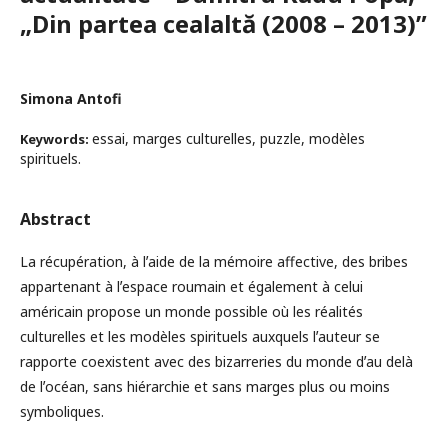
„Din partea cealaltă (2008 – 2013)”
Simona Antofi
essai, marges culturelles, puzzle, modèles
Keywords:
spirituels.
Abstract
La récupération, à lʼaide de la mémoire affective, des bribes
appartenant à lʼespace roumain et également à celui
américain propose un monde possible où les réalités
culturelles et les modèles spirituels auxquels lʼauteur se
rapporte coexistent avec des bizarreries du monde dʼau delà
de lʼocéan, sans hiérarchie et sans marges plus ou moins
symboliques.