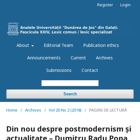
Register
Login
About
Editorial Team
Publication ethics
Announcements
Current
Archives
Submissions
Contact
Search
Home
/
Archives
/
Vol 20 No 2 (2018)
/
PAGINI DE LECTURĂ
Din nou despre postmodernism și
actualitate – Dumitru Radu Popa,