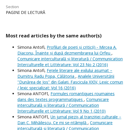
Section
PAGINI DE LECTURĂ
Most read articles by the same author(s)
Simona Antofi,
Profiluri de poeți și critic(i) ‐ Mircea A.
Diaconu, Înainte și după dezmembrarea lui Orfeu
,
Comunicare interculturală și literatură / Communication
Interculturelle et Littérature: Vol 23 No 2 (2016)
Simona Antofi,
Fețele literare ale exilului asumat –
Dumitru Radu Popa, Călătoria
,
Analele Universității
"Dunărea de Jos" din Galați. Fascicula XXIV, Lexic comun
/ lexic specializat: Vol 16 (2016)
Simona ANTOFI,
Formules romantiques roumaines
dans des textes programmatiques
,
Comunicare
interculturală și literatură / Communication
Interculturelle et Littérature: Vol 9 No 1 (2010)
Simona ANTOFI,
Un jurnal pieziș al tranziției culturale –
Dan C. Mihăilescu, Ce mi se-ntâmplă
,
Comunicare
interculturală și literatură / Communication