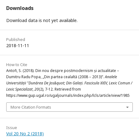
Downloads
Download data is not yet available.
Published
2018-11-11
How to Cite
Antofi, S. (2018). Din nou despre postmodernism și actualitate –
Dumitru Radu Popa, „Din partea cealaltă (2008 – 2013)”.
Analele
Universității "Dunărea De Jos&quot; Din Galați. Fascicula XXIV, Lexic Comun /
Lexic Specializat
,
20
(2), 7-12. Retrieved from
https://www.gup.ugal.ro/ugaljournals/index.php/lcls/article/view/1985
More Citation Formats
Issue
Vol 20 No 2 (2018)