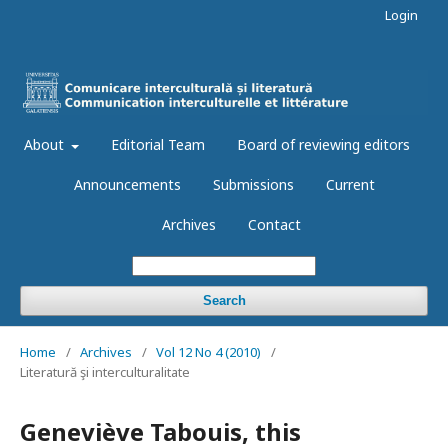
Login
About
Editorial Team
Board of reviewing editors
Announcements
Submissions
Current
Archives
Contact
Search
Home
/
Archives
/
Vol 12 No 4 (2010)
/
Literatură şi interculturalitate
Geneviève Tabouis, this