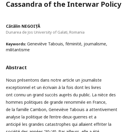
Cassandra of the Interwar Policy
Cătălin NEGOIȚĂ
Dunarea de Jos University of Galati, Romania
Geneviève Tabouis, féminité, journalisme,
Keywords:
militantisme
Abstract
Nous présentons dans notre article un journaliste
exceptionnel et un écrivain à la fois dont les livres
ont connu un grand succès auprès du public. La nièce des
hommes politiques de grande renommée en France,
de la famille Cambon, Geneviève Tabouis a attentivement
analyse la politique de l’entre-deux-guerres et a
anticipé les grandes catastrophes qui allaient effriter la
société des années ’30-’40. Par ailleurs, elle a été