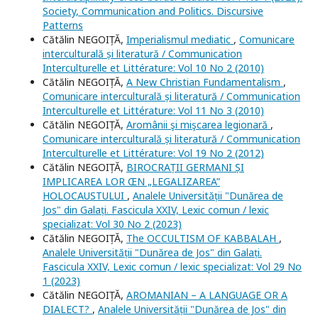
Society, Communication and Politics. Discursive
Patterns
Cătălin NEGOIȚĂ,
Imperialismul mediatic
,
Comunicare
interculturală și literatură / Communication
Interculturelle et Littérature: Vol 10 No 2 (2010)
Cătălin NEGOIȚĂ,
A New Christian Fundamentalism
,
Comunicare interculturală și literatură / Communication
Interculturelle et Littérature: Vol 11 No 3 (2010)
Cătălin NEGOIȚĂ,
Aromânii şi mişcarea legionară
,
Comunicare interculturală și literatură / Communication
Interculturelle et Littérature: Vol 19 No 2 (2012)
Cătălin NEGOIȚĂ,
BIROCRAȚII GERMANI ȘI
IMPLICAREA LOR ŒN „LEGALIZAREA”
HOLOCAUSTULUI
,
Analele Universității "Dunărea de
Jos" din Galați. Fascicula XXIV, Lexic comun / lexic
specializat: Vol 30 No 2 (2023)
Cătălin NEGOIȚĂ,
The OCCULTISM OF KABBALAH
,
Analele Universității "Dunărea de Jos" din Galați.
Fascicula XXIV, Lexic comun / lexic specializat: Vol 29 No
1 (2023)
Cătălin NEGOIȚĂ,
AROMANIAN – A LANGUAGE OR A
DIALECT?
,
Analele Universității "Dunărea de Jos" din