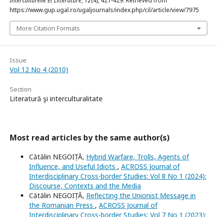
Interculturelle Et Littérature
,
12
(4), 427-429. Retrieved from
https://www.gup.ugal.ro/ugaljournals/index.php/cil/article/view/7975
More Citation Formats
Issue
Vol 12 No 4 (2010)
Section
Literatură şi interculturalitate
Most read articles by the same author(s)
Cătălin NEGOIȚĂ,
Hybrid Warfare, Trolls, Agents of
Influence, and Useful Idiots
,
ACROSS Journal of
Interdisciplinary Cross-border Studies: Vol 8 No 1 (2024):
Discourse, Contexts and the Media
Cătălin NEGOIȚĂ,
Reflecting the Unionist Message in
the Romanian Press
,
ACROSS Journal of
Interdisciplinary Cross-border Studies: Vol 7 No 1 (2023):