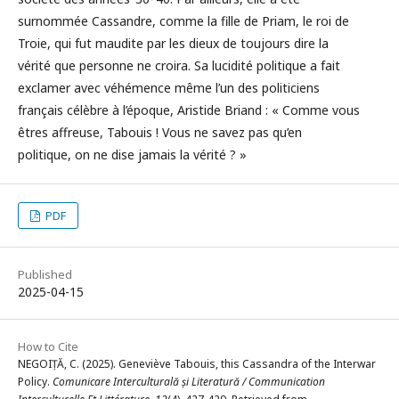
surnommée Cassandre, comme la fille de Priam, le roi de
Troie, qui fut maudite par les dieux de toujours dire la
vérité que personne ne croira. Sa lucidité politique a fait
exclamer avec véhémence même l’un des politiciens
français célèbre à l’époque, Aristide Briand : « Comme vous
êtres affreuse, Tabouis ! Vous ne savez pas qu’en
politique, on ne dise jamais la vérité ? »
PDF
Published
2025-04-15
How to Cite
NEGOIȚĂ, C. (2025). Geneviève Tabouis, this Cassandra of the Interwar
Policy.
Comunicare Interculturală și Literatură / Communication