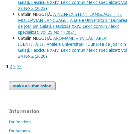
Galați. Fascicula XXIV, Lexic comun / lexic specializat: Vol
28 No 2 (2022)
Cătălin NEGOIȚĂ,
A NON-EXISTENT LANGUAGE: THE
MOLDAVIAN LANGUAGE
,
Analele Universității "Dunărea
de Jos" din Galați. Fascicula XXIV, Lexic comun / lexic
specializat: Vol 25 No 1 (2021)
Cătălin NEGOIȚĂ,
AROMÂNII – ÎN CĂUTAREA
IDENTITĂȚII
,
Analele Universității "Dunărea de Jos" din
Galați. Fascicula XXIV, Lexic comun / lexic specializat: Vol
24 No 2 (2020)
1
2
>
>>
Make a Submission
Information
For Readers
For Authors