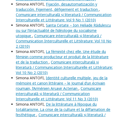
Simona ANTOFI,
Fijación, desautomatización y
traducción. Figement, défigement et traduction
,
Comunicare interculturală și literatură / Communication
Interculturelle et Littérature: Vol 9 No 1 (2010)
Simona ANTOFI,
Santa Cetate – Ion Heliade Rădulescu
ou sur l’(in)actualité de l’idéologie du socialisme
utopique
,
Comunicare interculturală și literatură /
Communication Interculturelle et Littérature: Vol 10 No
2 (2010)
Simona ANTOFI,
La féminité chez elle. Une étude du
féminin comme producteur et produit de la littérature
et de la traduction
,
Comunicare interculturală și
literatură / Communication Interculturelle et Littérature:
Vol 10 No 2 (2010)
Simona ANTOFI,
Identité culturelle multiple, jeu de la
mémoire et canon littéraire – le Journal d’un écrivain
roumain, l’Arménien Arşavir Acterian
,
Comunicare
interculturală și literatură / Communication
Interculturelle et Littérature: Vol 11 No 3 (2010)
Simona ANTOFI,
De la littérature à l’époque du
totalitarisme. La crise de la culture et la diffamation de
l’esthétique
,
Comunicare interculturală și literatură /