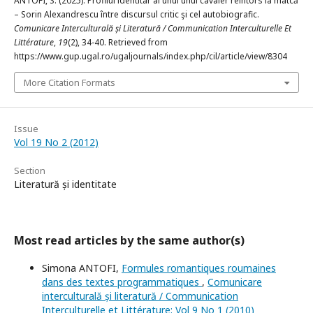
ANTOFI, S. (2025). Profilul identitar al unui unui cavaler reîntors la matcă
– Sorin Alexandrescu între discursul critic şi cel autobiografic.
Comunicare Interculturală și Literatură / Communication Interculturelle Et
Littérature
,
19
(2), 34-40. Retrieved from
https://www.gup.ugal.ro/ugaljournals/index.php/cil/article/view/8304
More Citation Formats
Issue
Vol 19 No 2 (2012)
Section
Literatură și identitate
Most read articles by the same author(s)
Simona ANTOFI,
Formules romantiques roumaines
dans des textes programmatiques
,
Comunicare
interculturală și literatură / Communication
Interculturelle et Littérature: Vol 9 No 1 (2010)