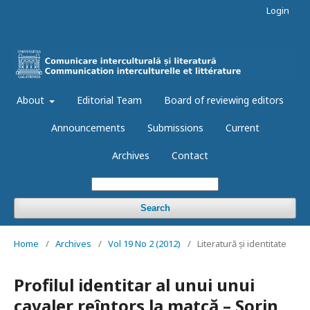
Login
About
Editorial Team
Board of reviewing editors
Announcements
Submissions
Current
Archives
Contact
Search
Home
/
Archives
/
Vol 19 No 2 (2012)
/
Literatură și identitate
Profilul identitar al unui unui
cavaler reîntors la matcă – Sorin