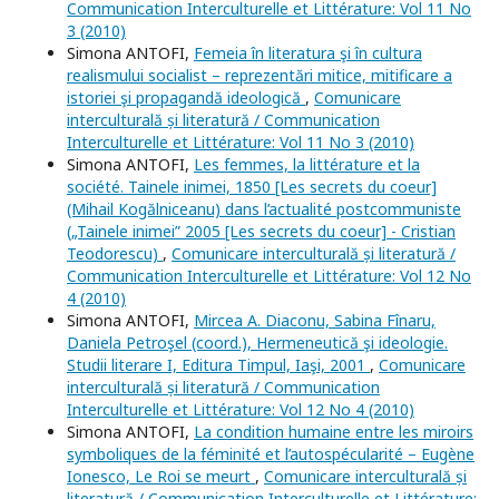
Communication Interculturelle et Littérature: Vol 11 No
3 (2010)
Simona ANTOFI,
Femeia în literatura şi în cultura
realismului socialist – reprezentări mitice, mitificare a
istoriei şi propagandă ideologică
,
Comunicare
interculturală și literatură / Communication
Interculturelle et Littérature: Vol 11 No 3 (2010)
Simona ANTOFI,
Les femmes, la littérature et la
société. Tainele inimei, 1850 [Les secrets du coeur]
(Mihail Kogălniceanu) dans l’actualité postcommuniste
(„Tainele inimei” 2005 [Les secrets du coeur] - Cristian
Teodorescu)
,
Comunicare interculturală și literatură /
Communication Interculturelle et Littérature: Vol 12 No
4 (2010)
Simona ANTOFI,
Mircea A. Diaconu, Sabina Fînaru,
Daniela Petroşel (coord.), Hermeneutică şi ideologie.
Studii literare I, Editura Timpul, Iaşi, 2001
,
Comunicare
interculturală și literatură / Communication
Interculturelle et Littérature: Vol 12 No 4 (2010)
Simona ANTOFI,
La condition humaine entre les miroirs
symboliques de la féminité et l’autospécularité – Eugène
Ionesco, Le Roi se meurt
,
Comunicare interculturală și
literatură / Communication Interculturelle et Littérature: