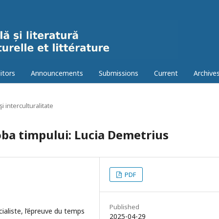
itors
Announcements
Submissions
Current
Archive
şi interculturalitate
roba timpului: Lucia Demetrius
PDF
Published
cialiste, l’épreuve du temps
2025-04-29