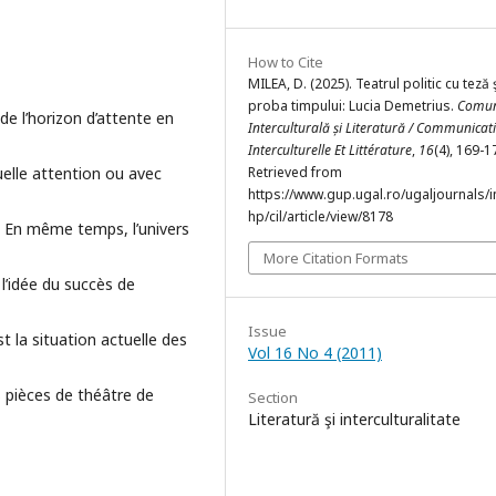
How to Cite
MILEA, D. (2025). Teatrul politic cu teză 
proba timpului: Lucia Demetrius.
Comun
e l’horizon d’attente en
Interculturală și Literatură / Communicat
Interculturelle Et Littérature
,
16
(4), 169-1
elle attention ou avec
Retrieved from
https://www.gup.ugal.ro/ugaljournals/
hp/cil/article/view/8178
s. En même temps, l’univers
More Citation Formats
l’idée du succès de
Issue
est la situation actuelle des
Vol 16 No 4 (2011)
es pièces de théâtre de
Section
Literatură şi interculturalitate