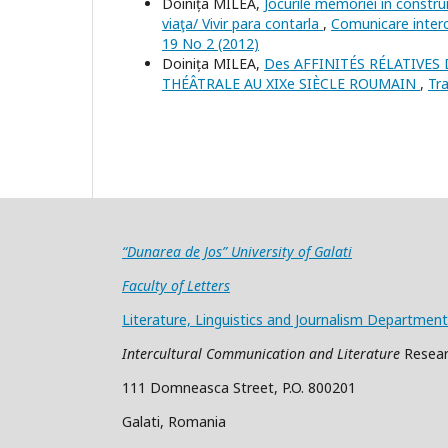
Doinița MILEA,
Jocurile memoriei în construir
viaţa/ Vivir para contarla
,
Comunicare intercu
19 No 2 (2012)
Doinița MILEA,
Des AFFINITÉS RÉLATIVES
THÉÂTRALE AU XIXe SIÈCLE ROUMAIN
,
Tra
“Dunarea de Jos” University of Galati
Faculty of Letters
Literature, Linguistics and Journalism Department
Intercultural Communication and Literature
Resear
111 Domneasca Street, P.O. 800201
Galati, Romania