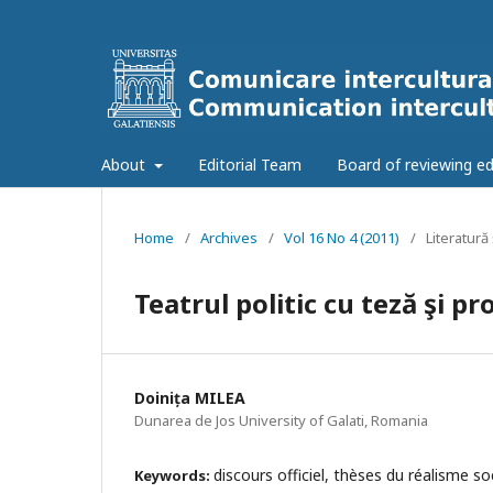
About
Editorial Team
Board of reviewing ed
Home
/
Archives
/
Vol 16 No 4 (2011)
/
Literatură 
Teatrul politic cu teză şi p
Doinița MILEA
Dunarea de Jos University of Galati, Romania
discours officiel, thèses du réalisme so
Keywords: