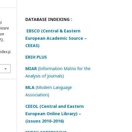
DATABASE INDEXING :
şi
icare
EBSCO (Central & Eastern
ion
European Academic Source –
72.
CEEAS)
index.p
ERIH PLUS
MIAR
(Information Matrix for the
Analysis of Journals)
MLA
(Modern Language
Association)
CEEOL (Central and Eastern
European Online Library) –
(issues 2010-2016)