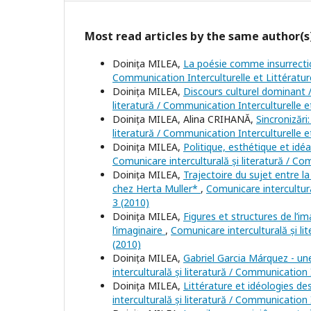
Most read articles by the same author(s
Doinița MILEA,
La poésie comme insurrecti
Communication Interculturelle et Littératur
Doinița MILEA,
Discours culturel dominant /
literatură / Communication Interculturelle e
Doinița MILEA, Alina CRIHANĂ,
Sincronizări:
literatură / Communication Interculturelle e
Doinița MILEA,
Politique, esthétique et idé
Comunicare interculturală și literatură / Co
Doinița MILEA,
Trajectoire du sujet entre la
chez Herta Muller*
,
Comunicare intercultura
3 (2010)
Doinița MILEA,
Figures et structures de l’i
l’imaginaire
,
Comunicare interculturală și li
(2010)
Doinița MILEA,
Gabriel Garcia Márquez - un
interculturală și literatură / Communication 
Doinița MILEA,
Littérature et idéologies de
interculturală și literatură / Communication 