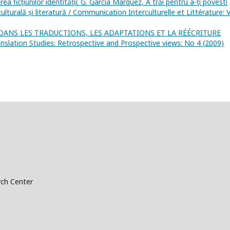
ea ficţiunilor identităţii: G. Garcia Márquez, A trăi pentru a-ţi povesti
lturală și literatură / Communication Interculturelle et Littérature: 
 DANS LES TRADUCTIONS, LES ADAPTATIONS ET LA RÉÉCRITURE
nslation Studies: Retrospective and Prospective views: No 4 (2009)
ch Center