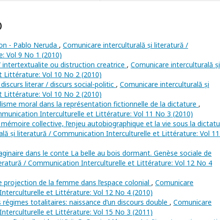
)
on - Pablo Neruda
,
Comunicare interculturală și literatură /
e: Vol 9 No 1 (2010)
 intertextualite ou distruction creatrice
,
Comunicare interculturală și
t Littérature: Vol 10 No 2 (2010)
 discurs literar / discurs social-politic
,
Comunicare interculturală și
t Littérature: Vol 10 No 2 (2010)
alisme moral dans la représentation fictionnelle de la dictature
,
mmunication Interculturelle et Littérature: Vol 11 No 3 (2010)
 mémoire collective, l’enjeu autobiographique et la vie sous la dictat
lă și literatură / Communication Interculturelle et Littérature: Vol 1
maginaire dans le conte La belle au bois dormant. Genèse sociale de
teratură / Communication Interculturelle et Littérature: Vol 12 No 4
e projection de la femme dans l’espace colonial
,
Comunicare
Interculturelle et Littérature: Vol 12 No 4 (2010)
s régimes totalitaires: naissance d’un discours double
,
Comunicare
Interculturelle et Littérature: Vol 15 No 3 (2011)