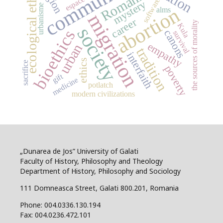
community
ecological ethics
Romania
espace
software
mystery
urbanisme
abortion
alms
migration
career
the sources of morality
Kula
society
bioethics
canons
survival
empathy
urban
tradition
interfaith
ethics
sacrifice
poverty
gift
medicine
potlatch
modern civilizations
„Dunarea de Jos” University of Galati
Faculty of History, Philosophy and Theology
Department of History, Philosophy and Sociology
111 Domneasca Street, Galati 800.201, Romania
Phone: 004.0336.130.194
Fax: 004.0236.472.101