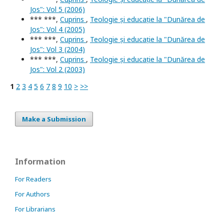
Jos": Vol 5 (2006)
*** ***,
Cuprins
,
Teologie și educație la "Dunărea de
Jos": Vol 4 (2005)
*** ***,
Cuprins
,
Teologie și educație la "Dunărea de
Jos": Vol 3 (2004)
*** ***,
Cuprins
,
Teologie și educație la "Dunărea de
Jos": Vol 2 (2003)
1
2
3
4
5
6
7
8
9
10
>
>>
Make a Submission
Information
For Readers
For Authors
For Librarians