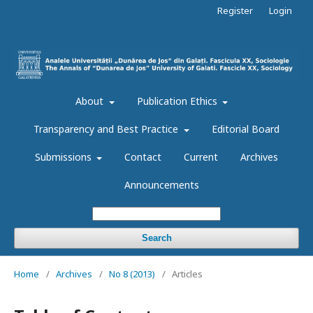
Register
Login
About
Publication Ethics
Transparency and Best Practice
Editorial Board
Submissions
Contact
Current
Archives
Announcements
Search
Home
/
Archives
/
No 8 (2013)
/
Articles