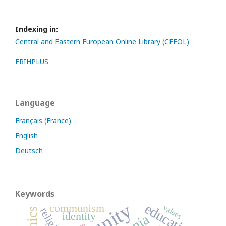
Indexing in:
Central and Eastern European Online Library (CEEOL)
ERIHPLUS
Language
Français (France)
English
Deutsch
Keywords
education
communism
values
religion
identity